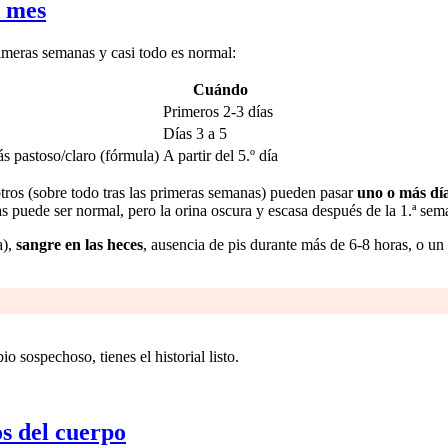
r mes
imeras semanas y casi todo es normal:
Cuándo
Primeros 2-3 días
Días 3 a 5
 pastoso/claro (fórmula)
A partir del 5.º día
tros (sobre todo tras las primeras semanas) pueden pasar
uno o más dí
s puede ser normal, pero la orina oscura y escasa después de la 1.ª sem
a),
sangre en las heces
, ausencia de pis durante más de 6-8 horas, o u
o sospechoso, tienes el historial listo.
os del cuerpo