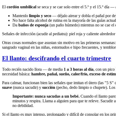
El
cordón umbilical
se seca y se cae solo entre el 5.º y el 15.º día 
Mantenlo
limpio y seco
— déjalo airear y dobla el pañal por de
No hace falta alcohol de rutina en la mayoría de las guías actua
Da
baños de esponja
(un paño húmedo) mientras no se cae el 
Señales de infección (acudir al pediatra): piel roja y caliente alrededo
Otras cosas normales que asustan sin motivo en las primeras semanas
sangrado vaginal en las niñas, estornudos e hipo frecuentes, y temblore
El llanto: descifrando el cuarto trimestre
Todo recién nacido llora — de media
1 a 3 horas al día
, con un pico
necesidad básica:
hambre, pañal, sueño, calor/frío, exceso de estí
Para calmar, funcionan bien las señales que imitan el útero (las "5 S"
suave
(nunca sacudir) y
succión
(pecho, dedo limpio o chupete). Los b
Importante: nunca sacudas a un bebé.
Cuando el llanto parez
minutos y respira. Llama a alguien para que te releve. Sacudir
no debilidad.
Si el llanto es muy intenso, prolongado y difícil de consolar en los p