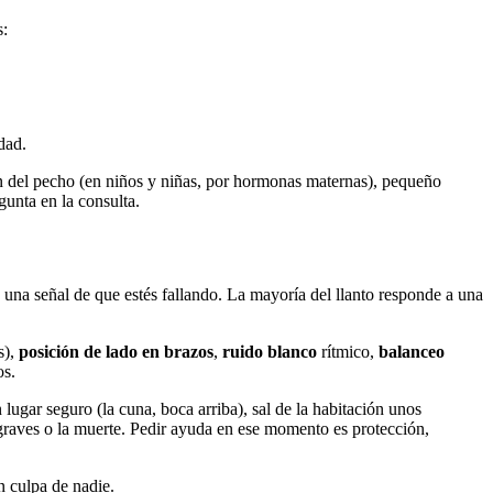
s:
dad.
zón del pecho (en niños y niñas, por hormonas maternas), pequeño
gunta en la consulta.
 una señal de que estés fallando. La mayoría del llanto responde a una
s),
posición de lado en brazos
,
ruido blanco
rítmico,
balanceo
os.
 lugar seguro (la cuna, boca arriba), sal de la habitación unos
 graves o la muerte. Pedir ayuda en ese momento es protección,
 culpa de nadie.