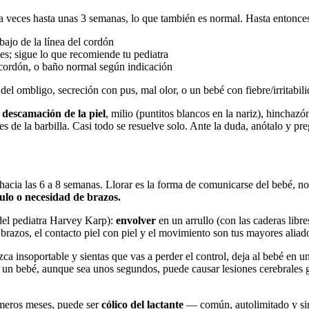
— a veces hasta unas 3 semanas, lo que también es normal. Hasta entonce
bajo de la línea del cordón
les; sigue lo que recomiende tu pediatra
cordón, o baño normal según indicación
r del ombligo, secreción con pus, mal olor, o un bebé con fiebre/irritabili
:
descamación de la piel
, milio (puntitos blancos en la nariz), hincha
s de la barbilla. Casi todo se resuelve solo. Ante la duda, anótalo y pre
 hacia las 6 a 8 semanas. Llorar es la forma de comunicarse del bebé, no
mulo o necesidad de brazos.
 del pediatra Harvey Karp):
envolver
en un arrullo (con las caderas libre
razos, el contacto piel con piel y el movimiento son tus mayores aliad
ca insoportable y sientas que vas a perder el control, deja al bebé en un
 a un bebé, aunque sea unos segundos, puede causar lesiones cerebrales
rimeros meses, puede ser
cólico del lactante
— común, autolimitado y sin