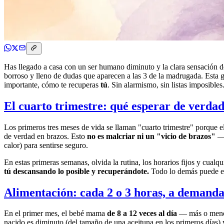
Has llegado a casa con un ser humano diminuto y la clara sensación de
borroso y lleno de dudas que aparecen a las 3 de la madrugada. Esta 
importante, cómo te recuperas
tú
. Sin alarmismo, sin listas imposibles
El cuarto trimestre: qué esperar de verda
Los primeros tres meses de vida se llaman "cuarto trimestre" porque e
de verdad en brazos. Esto
no es malcriar ni un "vicio de brazos"
— 
calor) para sentirse seguro.
En estas primeras semanas, olvida la rutina, los horarios fijos y cual
tú descansando lo posible y recuperándote.
Todo lo demás puede e
Alimentación: cada 2 o 3 horas, a demand
En el primer mes, el bebé mama
de 8 a 12 veces al día
— más o menos 
nacido es diminuto (del tamaño de una aceituna en los primeros días) y