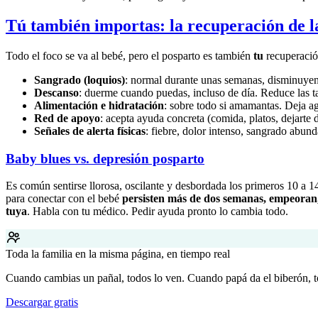
Tú también importas: la recuperación de 
Todo el foco se va al bebé, pero el posparto es también
tu
recuperación
Sangrado (loquios)
: normal durante unas semanas, disminuyen
Descanso
: duerme cuando puedas, incluso de día. Reduce las t
Alimentación e hidratación
: sobre todo si amamantas. Deja ag
Red de apoyo
: acepta ayuda concreta (comida, platos, dejarte 
Señales de alerta físicas
: fiebre, dolor intenso, sangrado abun
Baby blues vs. depresión posparto
Es común sentirse llorosa, oscilante y desbordada los primeros 10 a 1
para conectar con el bebé
persisten más de dos semanas, empeoran,
tuya
. Habla con tu médico. Pedir ayuda pronto lo cambia todo.
Toda la familia en la misma página, en tiempo real
Cuando cambias un pañal, todos lo ven. Cuando papá da el biberón, 
Descargar gratis