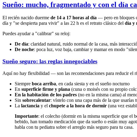
Sueño: mucho, fragmentado y con el día c
El recién nacido duerme
de 14 a 17 horas al día
— pero en bloques co
día y "se despierta para vivir" a las 22 h es el retrato clásico del
día y
Puedes ayudar a "calibrar" su reloj:
De día
: claridad natural, ruido normal de la casa, más interacci
De noche
: poca luz, voz baja, cambiar y mamar en modo "silen
Sueño seguro: las reglas innegociables
Aquí no hay flexibilidad — son las recomendaciones para reducir el 
Siempre
boca arriba
, en cada siesta y en el sueño nocturno
En
superficie firme y plana
(cuna o moisés con su propio col
En la habitación de los padres
(no en la misma cama) al meno
Sin
sobrecalentar
: vístelo con una capa más de la que usarías 
La
lactancia
y el
chupete a la hora de dormir
(una vez establ
Importante
: el colecho (dormir en la misma superficie que el
bebido, han tomado medicación que da sueño o están muy agota
habla con tu pediatra sobre el arreglo más seguro para tu casa.