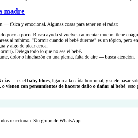
la madre
 — física y emocional. Algunas cosas para tener en el radar:
do poco a poco. Busca ayuda si vuelve a aumentar mucho, tiene coágul
areas al mínimo. "Dormir cuando el bebé duerme" es un tópico, pero en 
ua y algo de picar cerca.
dormir). Delega todo lo que no sea el bebé.
dante, dolor o hinchazón en una pierna, falta de aire — busca atención.
4 días — es el
baby blues
, ligado a la caída hormonal, y suele pasar solo
 o vienen con pensamientos de hacerte daño o dañar al bebé
, esto
todos reaccionan. Sin grupo de WhatsApp.