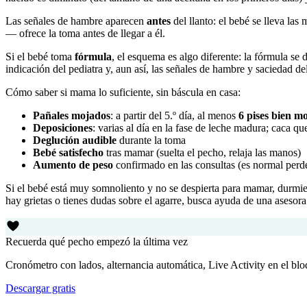
Las señales de hambre aparecen
antes
del llanto: el bebé se lleva las
— ofrece la toma antes de llegar a él.
Si el bebé toma
fórmula
, el esquema es algo diferente: la fórmula se 
indicación del pediatra y, aun así, las señales de hambre y saciedad d
Cómo saber si mama lo suficiente, sin báscula en casa:
Pañales mojados
: a partir del 5.º día, al menos
6 pises bien mo
Deposiciones
: varias al día en la fase de leche madura; caca 
Deglución audible
durante la toma
Bebé satisfecho
tras mamar (suelta el pecho, relaja las manos)
Aumento de peso
confirmado en las consultas (es normal perde
Si el bebé está muy somnoliento y no se despierta para mamar, durm
hay grietas o tienes dudas sobre el agarre, busca ayuda de una asesora
Recuerda qué pecho empezó la última vez
Cronómetro con lados, alternancia automática, Live Activity en el bl
Descargar gratis