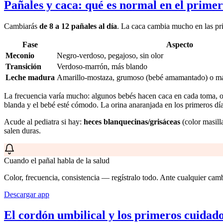
Pañales y caca: qué es normal en el prime
Cambiarás
de 8 a 12 pañales al día
. La caca cambia mucho en las pr
Fase
Aspecto
Meconio
Negro-verdoso, pegajoso, sin olor
Transición
Verdoso-marrón, más blando
Leche madura
Amarillo-mostaza, grumoso (bebé amamantado) o más
La frecuencia varía mucho: algunos bebés hacen caca en cada toma, o
blanda y el bebé esté cómodo. La orina anaranjada en los primeros día
Acude al pediatra si hay:
heces blanquecinas/grisáceas
(color masill
salen duras.
Cuando el pañal habla de la salud
Color, frecuencia, consistencia — regístralo todo. Ante cualquier cambi
Descargar app
El cordón umbilical y los primeros cuidad