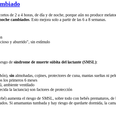
ambiado
rtos de 2 a 4 horas, de día y de noche, porque aún no produce melatoni
 noche cambiados
. Esto mejora solo a partir de las 6 a 8 semanas.
ón
cioso y aburrido", sin estímulo
riesgo de
síndrome de muerte súbita del lactante (SMSL)
:
chón),
sin
almohadas, cojines, protectores de cuna, mantas sueltas ni pe
s los primeros 6 meses
tú, ambiente ventilado
ecida la lactancia) son factores de protección
 bebé) aumenta el riesgo de SMSL, sobre todo con bebés prematuros, de 
dos. Si amamantas tumbada y hay riesgo de quedarte dormida, la cama 