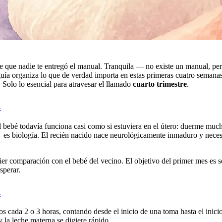
 que nadie te entregó el manual. Tranquila — no existe un manual, pero
guía organiza lo que de verdad importa en estas primeras cuatro semana
. Solo lo esencial para atravesar el llamado
cuarto trimestre
.
d
l bebé todavía funciona casi como si estuviera en el útero: duerme much
es biología. El recién nacido nace neurológicamente inmaduro y necesi
quier comparación con el bebé del vecino. El objetivo del primer mes es s
sperar.
a
cada 2 o 3 horas, contando desde el inicio de una toma hasta el inicio
 la leche materna se digiere rápido.