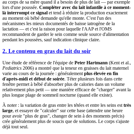
au corps de sa mère quand il a besoin de plus de lait — par exemple
lors d'une poussée.
Compléter avec du lait infantile à ce moment-
là interrompt ce signal
et tend à réduire la production exactement
au moment où bébé demande qu'elle monte. C'est l'un des
mécanismes les mieux documentés de baisse iatrogène de la
lactation — et c'est la raison pour laquelle l'AAP et l'OMS
recommandent de garder le sein comme seule source d'alimentation
pendant les poussées, sauf indication clinique claire.
2. Le contenu en gras du lait du soir
Une étude de référence de l'équipe de
Peter Hartmann
(Kent et al.,
Pediatrics
2006) a montré que la teneur en graisses du lait maternel
varie au cours de la journée : généralement
plus élevée en fin
d'après-midi et début de soirée
. Téter plusieurs fois dans cette
fenêtre permet à bébé d'absorber plus de calories dans un volume
relativement plus petit — une manière efficace de "charger" avant la
plus longue plage de sommeil nocturne (quand elle existe).
À noter : la variation de gras entre les tétées et entre les seins est
très
large
, et essayer de "calculer" sur cette base (attendre une heure
pour avoir "plus de gras", changer de sein à des moments précis)
crée généralement plus de soucis que de solutions. Le corps s'ajuste
déjà tout seul.