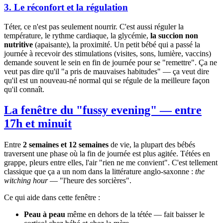
3. Le réconfort et la régulation
Téter, ce n'est pas seulement nourrir. C'est aussi réguler la
température, le rythme cardiaque, la glycémie,
la succion non
nutritive
(apaisante), la proximité. Un petit bébé qui a passé la
journée à recevoir des stimulations (visites, sons, lumière, vaccins)
demande souvent le sein en fin de journée pour se "remettre". Ça ne
veut pas dire qu'il "a pris de mauvaises habitudes" — ça veut dire
qu'il est un nouveau-né normal qui se régule de la meilleure façon
qu'il connaît.
La fenêtre du "fussy evening" — entre
17h et minuit
Entre
2 semaines et 12 semaines
de vie, la plupart des bébés
traversent une phase où la fin de journée est plus agitée. Tétées en
grappe, pleurs entre elles, l'air "rien ne me convient". C'est tellement
classique que ça a un nom dans la littérature anglo-saxonne :
the
witching hour
— "l'heure des sorcières".
Ce qui aide dans cette fenêtre :
Peau à peau
même en dehors de la tétée — fait baisser le