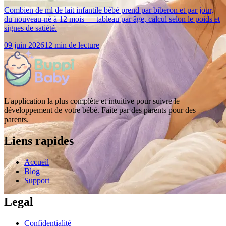
Combien de ml de lait infantile bébé prend par biberon et par jour,
du nouveau-né à 12 mois — tableau par âge, calcul selon le poids et
signes de satiété.
09 juin 2026
12 min de lecture
L'application la plus complète et intuitive pour suivre le
développement de votre bébé. Faite par des parents pour des
parents.
Liens rapides
Accueil
Blog
Support
Legal
Confidentialité