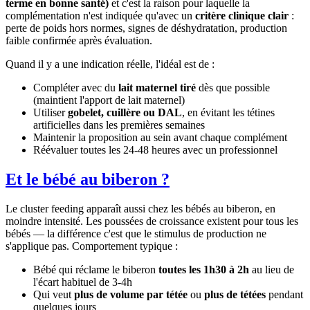
terme en bonne santé)
et c'est la raison pour laquelle la
complémentation n'est indiquée qu'avec un
critère clinique clair
:
perte de poids hors normes, signes de déshydratation, production
faible confirmée après évaluation.
Quand il y a une indication réelle, l'idéal est de :
Compléter avec du
lait maternel tiré
dès que possible
(maintient l'apport de lait maternel)
Utiliser
gobelet, cuillère ou DAL
, en évitant les tétines
artificielles dans les premières semaines
Maintenir la proposition au sein avant chaque complément
Réévaluer toutes les 24-48 heures avec un professionnel
Et le bébé au biberon ?
Le cluster feeding apparaît aussi chez les bébés au biberon, en
moindre intensité. Les poussées de croissance existent pour tous les
bébés — la différence c'est que le stimulus de production ne
s'applique pas. Comportement typique :
Bébé qui réclame le biberon
toutes les 1h30 à 2h
au lieu de
l'écart habituel de 3-4h
Qui veut
plus de volume par tétée
ou
plus de tétées
pendant
quelques jours