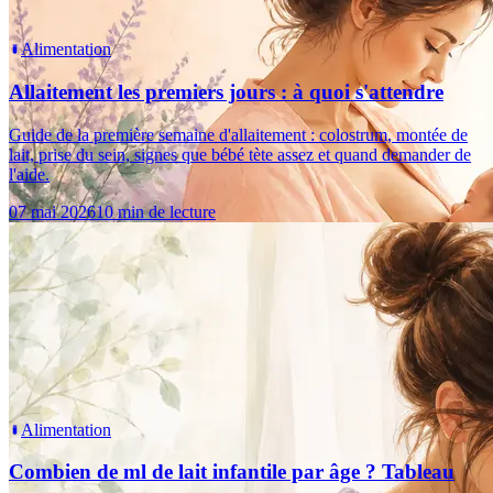
Alimentation
Allaitement les premiers jours : à quoi s'attendre
Guide de la première semaine d'allaitement : colostrum, montée de
lait, prise du sein, signes que bébé tète assez et quand demander de
l'aide.
07 mai 2026
10 min de lecture
Alimentation
Combien de ml de lait infantile par âge ? Tableau