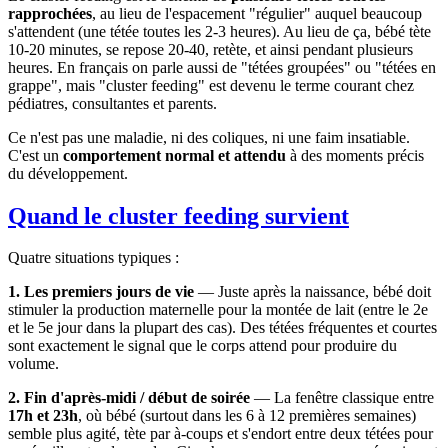
rapprochées
, au lieu de l'espacement "régulier" auquel beaucoup
s'attendent (une tétée toutes les 2-3 heures). Au lieu de ça, bébé tète
10-20 minutes, se repose 20-40, retète, et ainsi pendant plusieurs
heures. En français on parle aussi de "tétées groupées" ou "tétées en
grappe", mais "cluster feeding" est devenu le terme courant chez
pédiatres, consultantes et parents.
Ce n'est pas une maladie, ni des coliques, ni une faim insatiable.
C'est un
comportement normal et attendu
à des moments précis
du développement.
Quand le cluster feeding survient
Quatre situations typiques :
1. Les premiers jours de vie
— Juste après la naissance, bébé doit
stimuler la production maternelle pour la montée de lait (entre le 2e
et le 5e jour dans la plupart des cas). Des tétées fréquentes et courtes
sont exactement le signal que le corps attend pour produire du
volume.
2. Fin d'après-midi / début de soirée
— La fenêtre classique entre
17h et 23h
, où bébé (surtout dans les 6 à 12 premières semaines)
semble plus agité, tète par à-coups et s'endort entre deux tétées pour