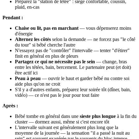
Préparez la "station de tétée" : siège confortable, coussin,
plaid, en-cas
Pendant :
Chaise ou lit, pas en marchant
— vous dépenserez moins
d'énergie
Alternez les côtés
selon la demande — ne forcez pas "le côté
du tour" si bébé cherche l'autre
N'essayez pas de "contrôler" l'intervalle — tenter "d'étirer"
finit en général en plus de pleurs
Partagez ce qui ne nécessite pas le sein
— change, bras
entre les tétées, bain, bercement. Le partenaire peut (et doit)
être actif ici
Peau à peau
— ouvrir le haut et garder bébé nu contre soi
aide plus qu'on ne croit
S'il y a d'autres enfants, préparez leur soirée tôt (dîner, bain,
vidéo) — ce n'est pas le jour pour tout faire
Après :
Bébé tombe en général dans une
sieste plus longue
à la fin du
cluster — dormez aussi, même si c'est encore tôt
L'intervalle suivant est généralement plus long que la
moyenne de la journée — la sensation "il a passé la nuit au
sein" est souvent exagérée par le souvenir du bloc intense