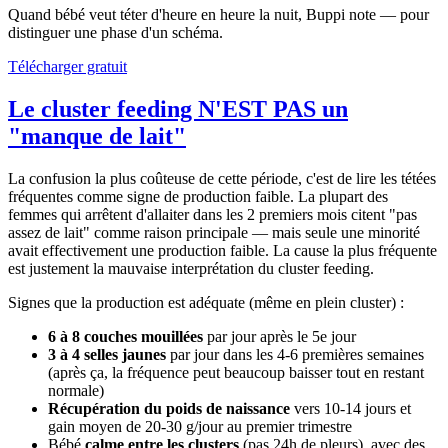
Quand bébé veut téter d'heure en heure la nuit, Buppi note — pour
distinguer une phase d'un schéma.
Télécharger gratuit
Le cluster feeding N'EST PAS un
"manque de lait"
La confusion la plus coûteuse de cette période, c'est de lire les tétées
fréquentes comme signe de production faible. La plupart des
femmes qui arrêtent d'allaiter dans les 2 premiers mois citent "pas
assez de lait" comme raison principale — mais seule une minorité
avait effectivement une production faible. La cause la plus fréquente
est justement la mauvaise interprétation du cluster feeding.
Signes que la production est adéquate (même en plein cluster) :
6 à 8 couches mouillées
par jour après le 5e jour
3 à 4 selles jaunes
par jour dans les 4-6 premières semaines
(après ça, la fréquence peut beaucoup baisser tout en restant
normale)
Récupération du poids de naissance
vers 10-14 jours et
gain moyen de 20-30 g/jour au premier trimestre
Bébé
calme entre les clusters
(pas 24h de pleurs), avec des