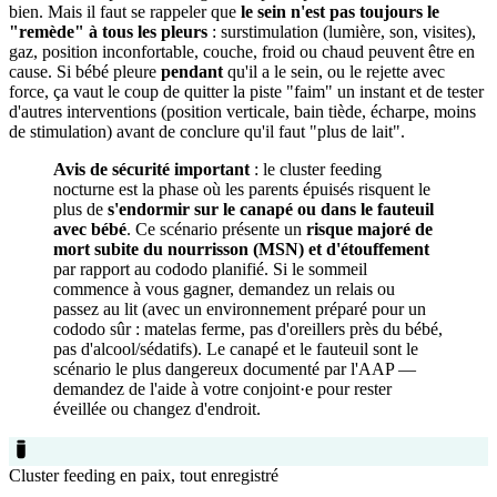
bien. Mais il faut se rappeler que
le sein n'est pas toujours le
"remède" à tous les pleurs
: surstimulation (lumière, son, visites),
gaz, position inconfortable, couche, froid ou chaud peuvent être en
cause. Si bébé pleure
pendant
qu'il a le sein, ou le rejette avec
force, ça vaut le coup de quitter la piste "faim" un instant et de tester
d'autres interventions (position verticale, bain tiède, écharpe, moins
de stimulation) avant de conclure qu'il faut "plus de lait".
Avis de sécurité important
: le cluster feeding
nocturne est la phase où les parents épuisés risquent le
plus de
s'endormir sur le canapé ou dans le fauteuil
avec bébé
. Ce scénario présente un
risque majoré de
mort subite du nourrisson (MSN) et d'étouffement
par rapport au cododo planifié. Si le sommeil
commence à vous gagner, demandez un relais ou
passez au lit (avec un environnement préparé pour un
cododo sûr : matelas ferme, pas d'oreillers près du bébé,
pas d'alcool/sédatifs). Le canapé et le fauteuil sont le
scénario le plus dangereux documenté par l'AAP —
demandez de l'aide à votre conjoint·e pour rester
éveillée ou changez d'endroit.
Cluster feeding en paix, tout enregistré