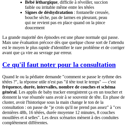
Bébé léthargique
, difficile à réveiller, succion
faible ou irritable même entre les tétées
Signes de déshydratation
: fontanelle creusée,
bouche sèche, pas de larmes en pleurant, peau
qui ne revient pas en place quand on la pince
doucement
La grande majorité des épisodes est une phase normale qui passe.
Mais une évaluation précoce dès que quelque chose sort de l'attendu
est le moyen le plus rapide d'identifier le rare problème et de corriger
avant que ça vire au sevrage par erreur.
Ce qu'il faut noter pour la consultation
Quand le ou la pédiatre demande "comment se passe le rythme des
tétées ?", la réponse utile n'est pas "il tète tout le temps" — c'est
fréquence, durée, intervalles, nombre de couches et schéma
général
. Les applis de baby tracker enregistrent ça en un toucher et
donnent la vue résumée sans avoir à se souvenir de tête. En phase de
cluster, avoir l'historique sous la main change le ton de la
consultation : on passe de "je crois qu'il ne prend pas assez" à "ces
dernières 48h, 16 tétées, durée moyenne 12 minutes, 8 couches
mouillées et 4 selles". Les deux scénarios mènent à des conduites
complètement différentes.