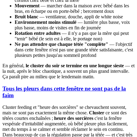
cortisol chez bébé et chez la mère
Mouvement
— marcher dans la maison avec bébé dans les
bras, en écharpe ou en porte-bébé ; bercement doux
Bruit blanc
— ventilateur, douche, appli de white noise
Environnement moins stimulé
— lumière plus basse, voix
plus basse, moins de visites en fin de journée
Rotation entre adultes
— il n'y a pas que la mère qui peut
"tenir" bébé (le sein est à elle, le portage non)
Ne pas attendre que chaque tétée "complète"
— l'objectif
dans cette fenêtre n'est pas une grande tétée satisfaisante, c'est
plusieurs petites jusqu'au sommeil profond
En général,
le cluster du soir se termine en une longue sieste
— et
la nuit, après le bloc chaotique, a souvent un plus grand intervalle.
Ça paraît pire au milieu que le lendemain matin.
Tous les pleurs dans cette fenêtre ne sont pas de la
faim
Cluster feeding et "heure des sorcières" se chevauchent souvent,
mais ne sont pas exactement la même chose.
Cluster
ce sont des
tétées courtes enchaînées ;
heure des sorcières
c'est la fenêtre
vespérale d'irritabilité augmentée, où bébé pleure plus facilement,
met du temps à se calmer et semble réclamer le sein en continu.
Dans beaucoup de cas la régulation passe par la tétée — et c'est très