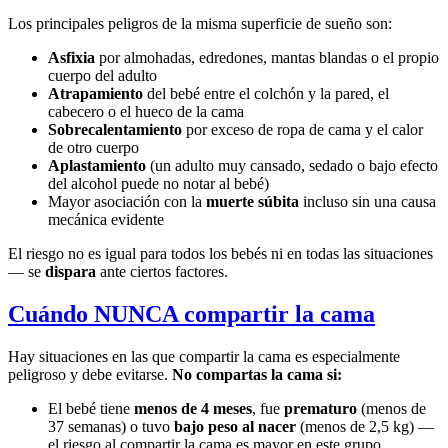
Los principales peligros de la misma superficie de sueño son:
Asfixia
por almohadas, edredones, mantas blandas o el propio
cuerpo del adulto
Atrapamiento
del bebé entre el colchón y la pared, el
cabecero o el hueco de la cama
Sobrecalentamiento
por exceso de ropa de cama y el calor
de otro cuerpo
Aplastamiento
(un adulto muy cansado, sedado o bajo efecto
del alcohol puede no notar al bebé)
Mayor asociación con la
muerte súbita
incluso sin una causa
mecánica evidente
El riesgo no es igual para todos los bebés ni en todas las situaciones
— se
dispara
ante ciertos factores.
Cuándo NUNCA compartir la cama
Hay situaciones en las que compartir la cama es especialmente
peligroso y debe evitarse.
No compartas la cama si:
El bebé tiene
menos de 4 meses
, fue
prematuro
(menos de
37 semanas) o tuvo
bajo peso al nacer
(menos de 2,5 kg) —
el riesgo al compartir la cama es mayor en este grupo