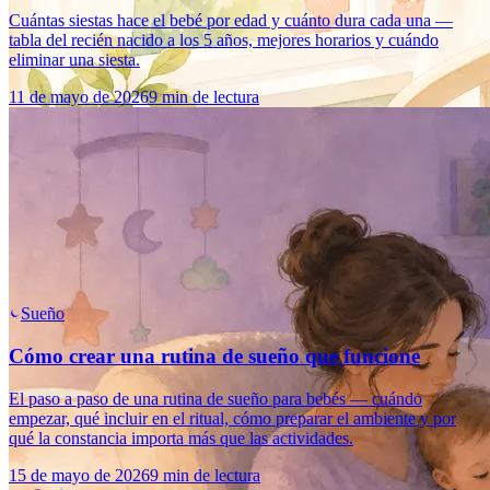
Cuántas siestas hace el bebé por edad y cuánto dura cada una —
tabla del recién nacido a los 5 años, mejores horarios y cuándo
eliminar una siesta.
11 de mayo de 2026
9 min de lectura
Sueño
Cómo crear una rutina de sueño que funcione
El paso a paso de una rutina de sueño para bebés — cuándo
empezar, qué incluir en el ritual, cómo preparar el ambiente y por
qué la constancia importa más que las actividades.
15 de mayo de 2026
9 min de lectura