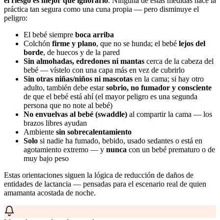
el riesgo es mejor que ignorarlo
. Ninguna de estas medidas hace la
práctica tan segura como una cuna propia — pero disminuye el
peligro:
El bebé siempre
boca arriba
Colchón
firme y plano
, que no se hunda; el bebé
lejos del
borde
, de huecos y de la pared
Sin almohadas, edredones ni mantas
cerca de la cabeza del
bebé — vístelo con una capa más en vez de cubrirlo
Sin otras niñas/niños ni mascotas
en la cama; si hay otro
adulto, también debe estar
sobrio, no fumador y consciente
de que el bebé está ahí (el mayor peligro es una segunda
persona que no note al bebé)
No envuelvas al bebé (swaddle)
al compartir la cama — los
brazos libres ayudan
Ambiente
sin sobrecalentamiento
Solo
si nadie ha fumado, bebido, usado sedantes o está en
agotamiento extremo — y
nunca
con un bebé prematuro o de
muy bajo peso
Estas orientaciones siguen la lógica de reducción de daños de
entidades de lactancia — pensadas para el escenario real de quien
amamanta acostada de noche.