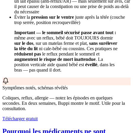
un lait épaissi (anti-reflux/AR) — mais seulement sur avis, car
il peut causer de la constipation ou une prise de poids au-delà
du nécessaire
Éviter la
pression sur le ventre
juste après la tétée (couche
trop serrée, position recroquevillée)
Important — le sommeil sécurisé passe avant tout :
même avec un reflux, bébé doit TOUJOURS dormir
sur le dos
, sur un matelas ferme et plat,
sans surélever
la tête du lit
ni cale-bébé ou coussins. Ces pratiques ne
réduisent pas
le reflux pendant le sommeil et
augmentent le risque de mort inattendue
. La
position verticale aide quand bébé est
éveillé
, dans les
bras — pas quand il dort.
Symptômes notés, schémas révélés
Coliques, reflux, allergie — notez les épisodes en quelques
secondes. En deux semaines, Buppi montre le motif. Utile pour la
consultation.
Télécharger gratuit
Pourquoi les médicaments ne sont