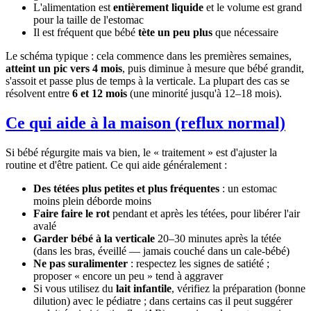
L'alimentation est
entièrement liquide
et le volume est grand
pour la taille de l'estomac
Il est fréquent que bébé
tète un peu plus
que nécessaire
Le schéma typique : cela commence dans les premières semaines,
atteint un pic vers 4 mois
, puis diminue à mesure que bébé grandit,
s'assoit et passe plus de temps à la verticale. La plupart des cas se
résolvent entre
6 et 12 mois
(une minorité jusqu'à 12–18 mois).
Ce qui aide à la maison (reflux normal)
Si bébé régurgite mais va bien, le « traitement » est d'ajuster la
routine et d'être patient. Ce qui aide généralement :
Des tétées plus petites et plus fréquentes
: un estomac
moins plein déborde moins
Faire faire le rot
pendant et après les tétées, pour libérer l'air
avalé
Garder bébé à la verticale
20–30 minutes après la tétée
(dans les bras, éveillé — jamais couché dans un cale-bébé)
Ne pas suralimenter
: respectez les signes de satiété ;
proposer « encore un peu » tend à aggraver
Si vous utilisez du
lait infantile
, vérifiez la préparation (bonne
dilution) avec le pédiatre ; dans certains cas il peut suggérer