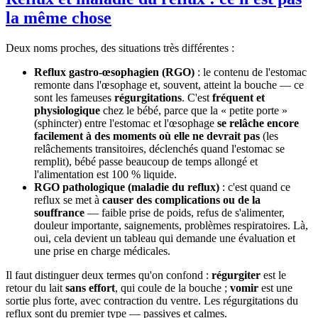
la même chose
Deux noms proches, des situations très différentes :
Reflux gastro-œsophagien (RGO)
: le contenu de l'estomac
remonte dans l'œsophage et, souvent, atteint la bouche — ce
sont les fameuses
régurgitations
. C'est
fréquent et
physiologique
chez le bébé, parce que la « petite porte »
(sphincter) entre l'estomac et l'œsophage
se relâche encore
facilement à des moments où elle ne devrait pas
(les
relâchements transitoires, déclenchés quand l'estomac se
remplit), bébé passe beaucoup de temps allongé et
l'alimentation est 100 % liquide.
RGO pathologique (maladie du reflux)
: c'est quand ce
reflux se met à
causer des complications ou de la
souffrance
— faible prise de poids, refus de s'alimenter,
douleur importante, saignements, problèmes respiratoires. Là,
oui, cela devient un tableau qui demande une évaluation et
une prise en charge médicales.
Il faut distinguer deux termes qu'on confond :
régurgiter
est le
retour du lait
sans effort
, qui coule de la bouche ;
vomir
est une
sortie plus forte, avec contraction du ventre. Les régurgitations du
reflux sont du premier type — passives et calmes.