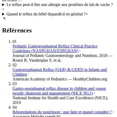
Le reflux peut-il être une allergie aux protéines de lait de vache ?
+
Quand le reflux du bébé disparaît-il en général ?
+
Références
01
Pediatric Gastroesophageal Reflux Clinical Practice
Guidelines (NASPGHAN/ESPGHAN)
Journal of Pediatric Gastroenterology and Nutrition, 2018 —
Rosen R, Vandenplas Y, et al.
02
Gastroesophageal Reflux (GER) & GERD in Infants and
Children
American Academy of Pediatrics — HealthyChildren.org
03
Gastro-oesophageal reflux disease in children and young
people: diagnosis and management (NICE NG1)
National Institute for Health and Care Excellence (NICE),
2019
04
Régurgitations du nourrisson : que faire et quand consulter ?
Assurance Maladie (ameli.fr)