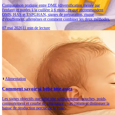
Comparaison pratique entre DME (diversification menée par
l'enfant) et purées à la cuillère à 6 mois : ce que recommandent
OMS, HAS et ESPGHAN, signes de préparation, risque
d'étouffement, allergènes et comment combiner les deux méthodes.
07 mai 2026
11 min de lecture
Alimentation
Comment savoir si bébé tète assez
Les signes objectifs que bébé tète suffisamment : couches, poids,
comportement et courbe de croissance — et comment distinguer la
baisse de production perçue de la vraie.