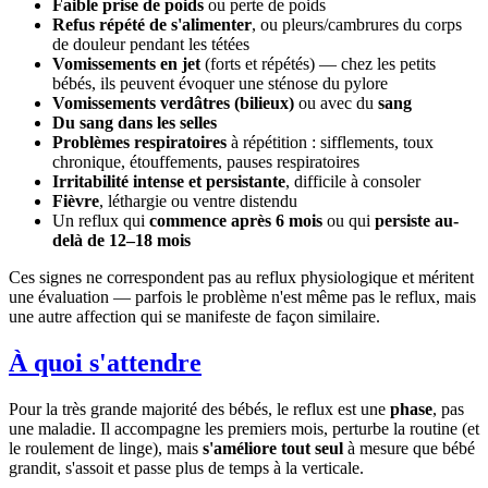
Faible prise de poids
ou perte de poids
Refus répété de s'alimenter
, ou pleurs/cambrures du corps
de douleur pendant les tétées
Vomissements en jet
(forts et répétés) — chez les petits
bébés, ils peuvent évoquer une sténose du pylore
Vomissements verdâtres (bilieux)
ou avec du
sang
Du sang dans les selles
Problèmes respiratoires
à répétition : sifflements, toux
chronique, étouffements, pauses respiratoires
Irritabilité intense et persistante
, difficile à consoler
Fièvre
, léthargie ou ventre distendu
Un reflux qui
commence après 6 mois
ou qui
persiste au-
delà de 12–18 mois
Ces signes ne correspondent pas au reflux physiologique et méritent
une évaluation — parfois le problème n'est même pas le reflux, mais
une autre affection qui se manifeste de façon similaire.
À quoi s'attendre
Pour la très grande majorité des bébés, le reflux est une
phase
, pas
une maladie. Il accompagne les premiers mois, perturbe la routine (et
le roulement de linge), mais
s'améliore tout seul
à mesure que bébé
grandit, s'assoit et passe plus de temps à la verticale.