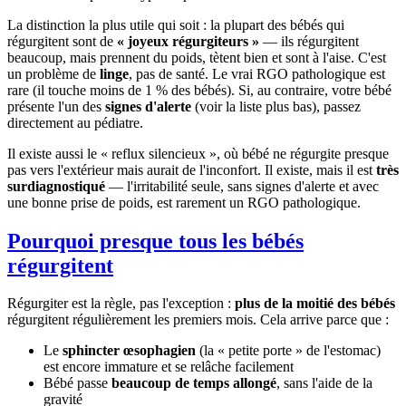
La distinction la plus utile qui soit : la plupart des bébés qui
régurgitent sont de
« joyeux régurgiteurs »
— ils régurgitent
beaucoup, mais prennent du poids, tètent bien et sont à l'aise. C'est
un problème de
linge
, pas de santé. Le vrai RGO pathologique est
rare (il touche moins de 1 % des bébés). Si, au contraire, votre bébé
présente l'un des
signes d'alerte
(voir la liste plus bas), passez
directement au pédiatre.
Il existe aussi le « reflux silencieux », où bébé ne régurgite presque
pas vers l'extérieur mais aurait de l'inconfort. Il existe, mais il est
très
surdiagnostiqué
— l'irritabilité seule, sans signes d'alerte et avec
une bonne prise de poids, est rarement un RGO pathologique.
Pourquoi presque tous les bébés
régurgitent
Régurgiter est la règle, pas l'exception :
plus de la moitié des bébés
régurgitent régulièrement les premiers mois. Cela arrive parce que :
Le
sphincter œsophagien
(la « petite porte » de l'estomac)
est encore immature et se relâche facilement
Bébé passe
beaucoup de temps allongé
, sans l'aide de la
gravité