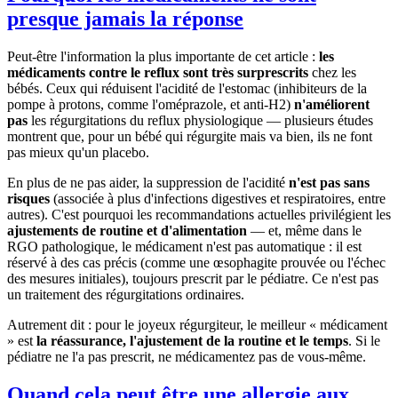
presque jamais la réponse
Peut-être l'information la plus importante de cet article :
les
médicaments contre le reflux sont très surprescrits
chez les
bébés. Ceux qui réduisent l'acidité de l'estomac (inhibiteurs de la
pompe à protons, comme l'oméprazole, et anti-H2)
n'améliorent
pas
les régurgitations du reflux physiologique — plusieurs études
montrent que, pour un bébé qui régurgite mais va bien, ils ne font
pas mieux qu'un placebo.
En plus de ne pas aider, la suppression de l'acidité
n'est pas sans
risques
(associée à plus d'infections digestives et respiratoires, entre
autres). C'est pourquoi les recommandations actuelles privilégient les
ajustements de routine et d'alimentation
— et, même dans le
RGO pathologique, le médicament n'est pas automatique : il est
réservé à des cas précis (comme une œsophagite prouvée ou l'échec
des mesures initiales), toujours prescrit par le pédiatre. Ce n'est pas
un traitement des régurgitations ordinaires.
Autrement dit : pour le joyeux régurgiteur, le meilleur « médicament
» est
la réassurance, l'ajustement de la routine et le temps
. Si le
pédiatre ne l'a pas prescrit, ne médicamentez pas de vous-même.
Quand cela peut être une allergie aux