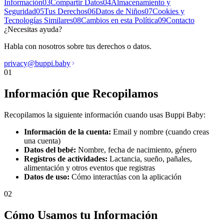
Información
03
Compartir Datos
04
Almacenamiento y
Seguridad
05
Tus Derechos
06
Datos de Niños
07
Cookies y
Tecnologías Similares
08
Cambios en esta Política
09
Contacto
¿Necesitas ayuda?
Habla con nosotros sobre tus derechos o datos.
privacy@buppi.baby
01
Información que Recopilamos
Recopilamos la siguiente información cuando usas Buppi Baby:
Información de la cuenta:
Email y nombre (cuando creas
una cuenta)
Datos del bebé:
Nombre, fecha de nacimiento, género
Registros de actividades:
Lactancia, sueño, pañales,
alimentación y otros eventos que registras
Datos de uso:
Cómo interactúas con la aplicación
02
Cómo Usamos tu Información