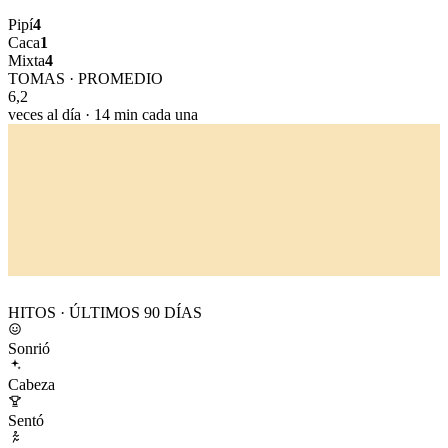
Pipí
4
Caca
1
Mixta
4
TOMAS · PROMEDIO
6,2
veces al día · 14 min cada una
HITOS · ÚLTIMOS 90 DÍAS
Sonrió
Cabeza
Sentó