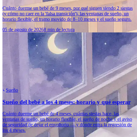
Cuánto duerme un bebé de 9 meses, por qué siguen siendo 2 siestas
(y cómo no caer en la 'falsa transición'), las ventanas de sueño, un
horario flexible, el tramo movido de 8–10 meses y el sueño seguro.
05 de agosto de 2026
8 min de lectura
Sueño
Sueño del bebé a los 4 meses: horario y qué esperar
Cuánto duerme un bebé de 4 meses, cuántas siestas hace, las
ventanas de sueño, un horario flexible, el sueño de noche y el aviso
de seguridad de dejar el envoltorio — y dónde entra la regresión de
los 4 meses.