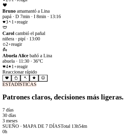
Bruno
amamantó a Lina
papá
·
D 7min · I 8min · 13:16
3
1
reagir
Carol
cambió el pañal
niñera
·
pipí · 13:00
2
reagir
Abuela Alice
bañó a Lina
abuela
·
11:30 · 36°C
4
1
reagir
Reaccionar rápido
ESTADÍSTICAS
Patrones claros, decisiones más ligeras.
7 días
30 días
3 meses
SUEÑO · MAPA DE 7 DÍAS
Total 13h54m
0
h