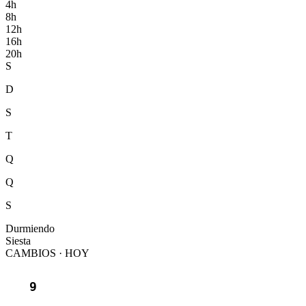
4
h
8
h
12
h
16
h
20
h
S
D
S
T
Q
Q
S
Durmiendo
Siesta
CAMBIOS · HOY
9