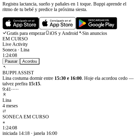
Registra lactancia, sueño y pañales en 1 toque. Buppi aprende el
ritmo de tu bebé y predice la próxima siesta.
Gratis para empezar
iOS y Android
Sin anuncios
EM CURSO
Live Activity
Soneca · Lina
1:24:08
Pausar
Acordou
BUPPI ASSIST
Lina costuma dormir entre
15:30 e 16:00
. Hoje ela acordou cedo —
talvez prefira
15:15
.
9:41
·····
Lina
4 meses
SONECA EM CURSO
1:24:08
iniciada 14:18 · janela 16:00