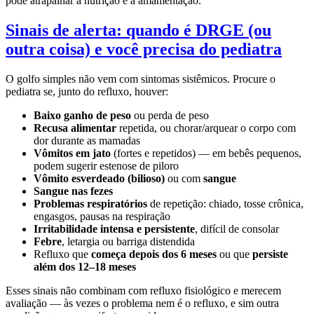
pode atrapalhar a nutrição e a amamentação.
Sinais de alerta: quando é DRGE (ou
outra coisa) e você precisa do pediatra
O golfo simples não vem com sintomas sistêmicos. Procure o
pediatra se, junto do refluxo, houver:
Baixo ganho de peso
ou perda de peso
Recusa alimentar
repetida, ou chorar/arquear o corpo com
dor durante as mamadas
Vômitos em jato
(fortes e repetidos) — em bebês pequenos,
podem sugerir estenose de piloro
Vômito esverdeado (bilioso)
ou com
sangue
Sangue nas fezes
Problemas respiratórios
de repetição: chiado, tosse crônica,
engasgos, pausas na respiração
Irritabilidade intensa e persistente
, difícil de consolar
Febre
, letargia ou barriga distendida
Refluxo que
começa depois dos 6 meses
ou que
persiste
além dos 12–18 meses
Esses sinais não combinam com refluxo fisiológico e merecem
avaliação — às vezes o problema nem é o refluxo, e sim outra