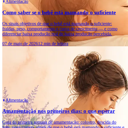
Alimentação
Como saber se o bebê está mamando o suficiente
Os sinais objetivos de que o bebê está mamando o suficiente:
fraldas, peso, comportamento e curva de crescimento — e como
diferenciar baixa produção real de baixa produção percebida.
07 de maio de 2026
12 min de leitura
Alimentação
Amamentação nos primeiros dias: o que esperar
Guia da primeira semana de amamentação: colostro, descida do
leite, pega correta, sinais de que o bebê está mamando o suficiente e