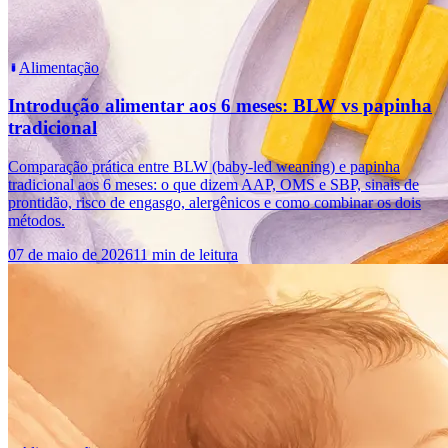
Alimentação
Introdução alimentar aos 6 meses: BLW vs papinha
tradicional
Comparação prática entre BLW (baby-led weaning) e papinha
tradicional aos 6 meses: o que dizem AAP, OMS e SBP, sinais de
prontidão, risco de engasgo, alergênicos e como combinar os dois
métodos.
07 de maio de 2026
11 min de leitura