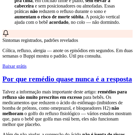
pra cima
, em colchão firme e plano,
sem elevar a
cabeceira
e sem posicionadores ou almofadas. Essas
práticas
não
reduzem o refluxo durante o sono e
aumentam o risco de morte súbita
. A posição vertical
ajuda com o bebê
acordado
, no colo — não dormindo.
Sintomas registrados, padrões revelados
Cólica, refluxo, alergia — anote os episódios em segundos. Em duas
semanas o Buppi mostra o padrão. Útil pra consulta.
Baixar grátis
Por que remédio quase nunca é a resposta
Talvez a informação mais importante deste artigo:
remédios para
refluxo são muito prescritos em excesso
para bebês. Os
medicamentos que reduzem o ácido do estômago (inibidores de
bomba de prótons, como omeprazol, e bloqueadores H2)
não
melhoram
o golfo do refluxo fisiológico — vários estudos mostram
que, para o bebê que golfa mas está bem, eles não funcionam
melhor que placebo.
Além de não ajudar, a supressão do ácido
não é isenta de riscos