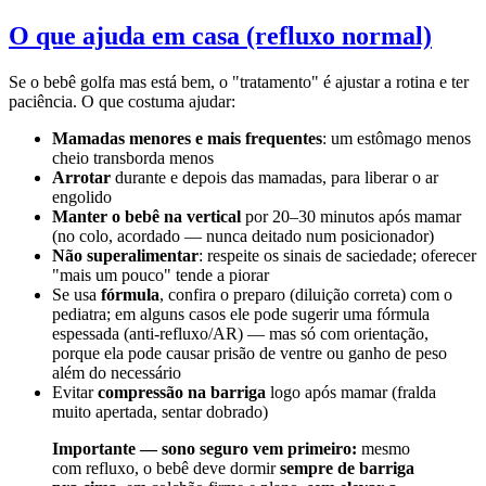
O que ajuda em casa (refluxo normal)
Se o bebê golfa mas está bem, o "tratamento" é ajustar a rotina e ter
paciência. O que costuma ajudar:
Mamadas menores e mais frequentes
: um estômago menos
cheio transborda menos
Arrotar
durante e depois das mamadas, para liberar o ar
engolido
Manter o bebê na vertical
por 20–30 minutos após mamar
(no colo, acordado — nunca deitado num posicionador)
Não superalimentar
: respeite os sinais de saciedade; oferecer
"mais um pouco" tende a piorar
Se usa
fórmula
, confira o preparo (diluição correta) com o
pediatra; em alguns casos ele pode sugerir uma fórmula
espessada (anti-refluxo/AR) — mas só com orientação,
porque ela pode causar prisão de ventre ou ganho de peso
além do necessário
Evitar
compressão na barriga
logo após mamar (fralda
muito apertada, sentar dobrado)
Importante — sono seguro vem primeiro:
mesmo
com refluxo, o bebê deve dormir
sempre de barriga