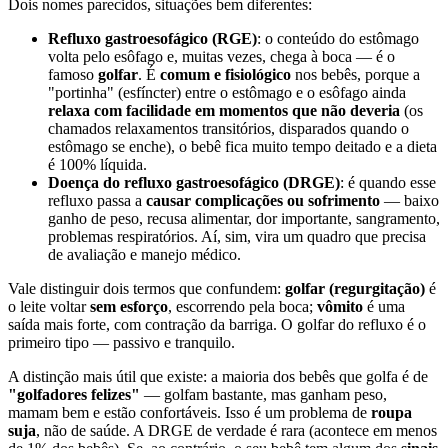
Dois nomes parecidos, situações bem diferentes:
Refluxo gastroesofágico (RGE)
: o conteúdo do estômago
volta pelo esôfago e, muitas vezes, chega à boca — é o
famoso
golfar
. É
comum e fisiológico
nos bebês, porque a
"portinha" (esfíncter) entre o estômago e o esôfago ainda
relaxa com facilidade em momentos que não deveria
(os
chamados relaxamentos transitórios, disparados quando o
estômago se enche), o bebê fica muito tempo deitado e a dieta
é 100% líquida.
Doença do refluxo gastroesofágico (DRGE)
: é quando esse
refluxo passa a
causar complicações ou sofrimento
— baixo
ganho de peso, recusa alimentar, dor importante, sangramento,
problemas respiratórios. Aí, sim, vira um quadro que precisa
de avaliação e manejo médico.
Vale distinguir dois termos que confundem:
golfar (regurgitação)
é
o leite voltar
sem esforço
, escorrendo pela boca;
vômito
é uma
saída mais forte, com contração da barriga. O golfar do refluxo é o
primeiro tipo — passivo e tranquilo.
A distinção mais útil que existe: a maioria dos bebês que golfa é de
"golfadores felizes"
— golfam bastante, mas ganham peso,
mamam bem e estão confortáveis. Isso é um problema de
roupa
suja
, não de saúde. A DRGE de verdade é rara (acontece em menos