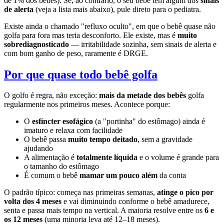
de 1% dos bebês). Se, ao contrário, o seu bebê tem algum dos
sinais
de alerta
(veja a lista mais abaixo), pule direto para o pediatra.
Existe ainda o chamado "refluxo oculto", em que o bebê quase não
golfa para fora mas teria desconforto. Ele existe, mas é
muito
sobrediagnosticado
— irritabilidade sozinha, sem sinais de alerta e
com bom ganho de peso, raramente é DRGE.
Por que quase todo bebê golfa
O golfo é regra, não exceção:
mais da metade dos bebês
golfa
regularmente nos primeiros meses. Acontece porque:
O
esfíncter esofágico
(a "portinha" do estômago) ainda é
imaturo e relaxa com facilidade
O bebê passa
muito tempo deitado
, sem a gravidade
ajudando
A alimentação é
totalmente líquida
e o volume é grande para
o tamanho do estômago
É comum o bebê
mamar um pouco além
da conta
O padrão típico: começa nas primeiras semanas,
atinge o pico por
volta dos 4 meses
e vai diminuindo conforme o bebê amadurece,
senta e passa mais tempo na vertical. A maioria resolve entre os
6 e
os 12 meses
(uma minoria leva até 12–18 meses).