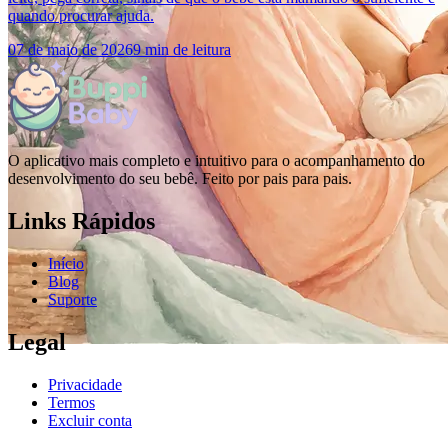
quando procurar ajuda.
07 de maio de 2026
9 min de leitura
O aplicativo mais completo e intuitivo para o acompanhamento do
desenvolvimento do seu bebê. Feito por pais para pais.
Links Rápidos
Início
Blog
Suporte
Legal
Privacidade
Termos
Excluir conta