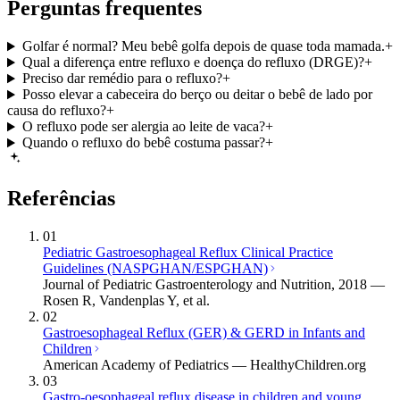
Perguntas frequentes
Golfar é normal? Meu bebê golfa depois de quase toda mamada.
+
Qual a diferença entre refluxo e doença do refluxo (DRGE)?
+
Preciso dar remédio para o refluxo?
+
Posso elevar a cabeceira do berço ou deitar o bebê de lado por
causa do refluxo?
+
O refluxo pode ser alergia ao leite de vaca?
+
Quando o refluxo do bebê costuma passar?
+
Referências
01
Pediatric Gastroesophageal Reflux Clinical Practice
Guidelines (NASPGHAN/ESPGHAN)
Journal of Pediatric Gastroenterology and Nutrition, 2018 —
Rosen R, Vandenplas Y, et al.
02
Gastroesophageal Reflux (GER) & GERD in Infants and
Children
American Academy of Pediatrics — HealthyChildren.org
03
Gastro-oesophageal reflux disease in children and young