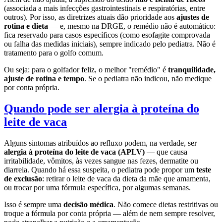
(associada a mais infecções gastrointestinais e respiratórias, entre
outros). Por isso, as diretrizes atuais dão prioridade aos
ajustes de
rotina e dieta
— e, mesmo na DRGE, o remédio não é automático:
fica reservado para casos específicos (como esofagite comprovada
ou falha das medidas iniciais), sempre indicado pelo pediatra. Não é
tratamento para o golfo comum.
Ou seja: para o golfador feliz, o melhor "remédio" é
tranquilidade,
ajuste de rotina e tempo
. Se o pediatra não indicou, não medique
por conta própria.
Quando pode ser alergia à proteína do
leite de vaca
Alguns sintomas atribuídos ao refluxo podem, na verdade, ser
alergia à proteína do leite de vaca (APLV)
— que causa
irritabilidade, vômitos, às vezes sangue nas fezes, dermatite ou
diarreia. Quando há essa suspeita, o pediatra pode propor um
teste
de exclusão
: retirar o leite de vaca da dieta da mãe que amamenta,
ou trocar por uma fórmula específica, por algumas semanas.
Isso é sempre uma
decisão médica
. Não comece dietas restritivas ou
troque a fórmula por conta própria — além de nem sempre resolver,