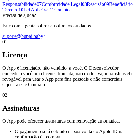
Responsabilidade
07
Conformidade Legal
08
Rescisão
09
Beneficiário
Terceiro
10
Lei Aplicável
11
Contato
Precisa de ajuda?
Fale com a gente sobre seus direitos ou dados.
suporte@buppi.baby
01
Licença
O App é licenciado, não vendido, a você. O Desenvolvedor
concede a você uma licença limitada, não exclusiva, intransferível e
revogável para usar o App para fins pessoais e não comerciais,
sujeita a este Contrato.
02
Assinaturas
O App pode oferecer assinaturas com renovação automática.
O pagamento será cobrado na sua conta do Apple ID na
confirmação da compra.