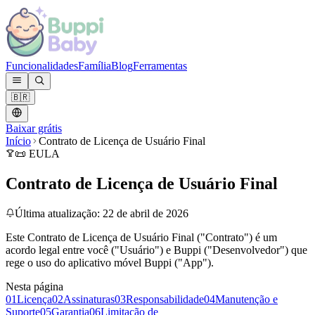
Funcionalidades
Família
Blog
Ferramentas
🇧🇷
Baixar grátis
Início
Contrato de Licença de Usuário Final
📜 EULA
Contrato de Licença de Usuário Final
Última atualização: 22 de abril de 2026
Este Contrato de Licença de Usuário Final ("Contrato") é um
acordo legal entre você ("Usuário") e Buppi ("Desenvolvedor") que
rege o uso do aplicativo móvel Buppi ("App").
Nesta página
01
Licença
02
Assinaturas
03
Responsabilidade
04
Manutenção e
Suporte
05
Garantia
06
Limitação de