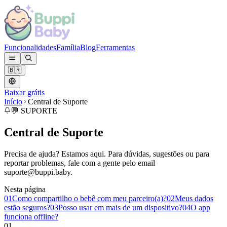
Funcionalidades
Família
Blog
Ferramentas
🇧🇷
Baixar grátis
Início
Central de Suporte
💬 SUPORTE
Central de Suporte
Precisa de ajuda? Estamos aqui. Para dúvidas, sugestões ou para
reportar problemas, fale com a gente pelo email
suporte@buppi.baby
.
Nesta página
01
Como compartilho o bebê com meu parceiro(a)?
02
Meus dados
estão seguros?
03
Posso usar em mais de um dispositivo?
04
O app
funciona offline?
01