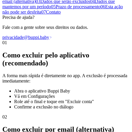
email (alternativa)
03
Dados que serão excluídos
04
Dados que
mantemos por um período
05
Prazo de processamento
06
Esta ação
não pode ser desfeita
07
Contato
Precisa de ajuda?
Fale com a gente sobre seus direitos ou dados.
privacidade@buppi.baby
01
Como excluir pelo aplicativo
(recomendado)
A forma mais rápida é diretamente no app. A exclusão é processada
imediatamente:
Abra o aplicativo Buppi Baby
Vá em Configurações
Role até o final e toque em "Excluir conta"
Confirme a exclusão no diálogo
02
Como excluir por email (alternativa)