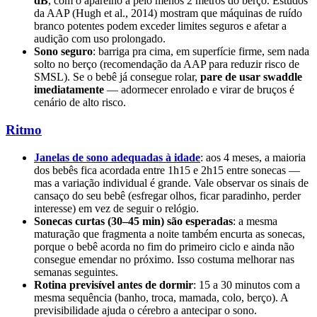
dB
, com o aparelho a pelo menos 2 metros do berço. Estudos
da AAP (Hugh et al., 2014) mostram que máquinas de ruído
branco potentes podem exceder limites seguros e afetar a
audição com uso prolongado.
Sono seguro
: barriga pra cima, em superfície firme, sem nada
solto no berço (recomendação da AAP para reduzir risco de
SMSL). Se o bebê já consegue rolar,
pare de usar swaddle
imediatamente
— adormecer enrolado e virar de bruços é
cenário de alto risco.
Ritmo
Janelas de sono adequadas à idade
: aos 4 meses, a maioria
dos bebês fica acordada entre 1h15 e 2h15 entre sonecas —
mas a variação individual é grande. Vale observar os sinais de
cansaço do seu bebê (esfregar olhos, ficar paradinho, perder
interesse) em vez de seguir o relógio.
Sonecas curtas (30–45 min) são esperadas
: a mesma
maturação que fragmenta a noite também encurta as sonecas,
porque o bebê acorda no fim do primeiro ciclo e ainda não
consegue emendar no próximo. Isso costuma melhorar nas
semanas seguintes.
Rotina previsível antes de dormir
: 15 a 30 minutos com a
mesma sequência (banho, troca, mamada, colo, berço). A
previsibilidade ajuda o cérebro a antecipar o sono.