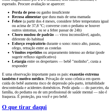
esperado. Procure avaliação se aparecer:
Perda de peso
ou ganho insuficiente
Recusa alimentar
que dura mais de uma mamada
Febre
(a partir dos 4 meses, considere febre temperatura igual
ou acima de 37,8 °C; converse com o pediatra se houver
outros sintomas, ou se a febre passar de 24h)
Choro mudou de padrão
— virou inconsolável, agudo,
diferente do habitual
Esforço respiratório
durante o sono: ronco alto, pausas,
ofego, retração entre as costelas
Vômitos repetidos
ou arqueamento intenso ao deitar (pode
sugerir refluxo significativo)
Letargia
entre os despertares — bebê "molinho", custa a
responder
E uma observação importante para os pais:
exaustão extrema
também é motivo médico
. Privação de sono crônica em quem
cuida do bebê aumenta risco de depressão pós-parto, irritabilidade
descontrolada e acidentes domésticos. Pedir ajuda — do parceiro, da
família, do pediatra ou de um profissional de saúde mental — não é
fraqueza. É proteção, pra você e pro bebê.
O que tirar daqui