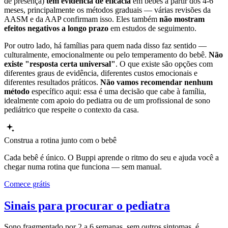
de presença)
têm evidência de eficácia
em bebês a partir dos 4-6
meses, principalmente os métodos graduais — várias revisões da
AASM e da AAP confirmam isso. Eles também
não mostram
efeitos negativos a longo prazo
em estudos de seguimento.
Por outro lado, há famílias para quem nada disso faz sentido —
culturalmente, emocionalmente ou pelo temperamento do bebê.
Não
existe "resposta certa universal"
. O que existe são opções com
diferentes graus de evidência, diferentes custos emocionais e
diferentes resultados práticos.
Não vamos recomendar nenhum
método
específico aqui: essa é uma decisão que cabe à família,
idealmente com apoio do pediatra ou de um profissional de sono
pediátrico que respeite o contexto da casa.
Construa a rotina junto com o bebê
Cada bebê é único. O Buppi aprende o ritmo do seu e ajuda você a
chegar numa rotina que funciona — sem manual.
Comece grátis
Sinais para procurar o pediatra
Sono fragmentado por 2 a 6 semanas, sem outros sintomas, é