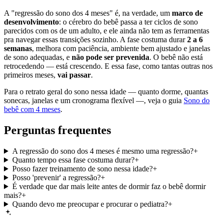
A "regressão do sono dos 4 meses" é, na verdade, um
marco de
desenvolvimento
: o cérebro do bebê passa a ter ciclos de sono
parecidos com os de um adulto, e ele ainda não tem as ferramentas
pra navegar essas transições sozinho. A fase costuma durar
2 a 6
semanas
, melhora com paciência, ambiente bem ajustado e janelas
de sono adequadas, e
não pode ser prevenida
. O bebê não está
retrocedendo — está crescendo. E essa fase, como tantas outras nos
primeiros meses,
vai passar
.
Para o retrato geral do sono nessa idade — quanto dorme, quantas
sonecas, janelas e um cronograma flexível —, veja o guia
Sono do
bebê com 4 meses
.
Perguntas frequentes
A regressão do sono dos 4 meses é mesmo uma regressão?
+
Quanto tempo essa fase costuma durar?
+
Posso fazer treinamento de sono nessa idade?
+
Posso 'prevenir' a regressão?
+
É verdade que dar mais leite antes de dormir faz o bebê dormir
mais?
+
Quando devo me preocupar e procurar o pediatra?
+