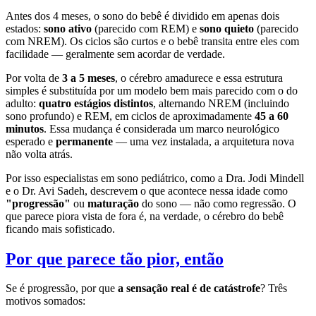
Antes dos 4 meses, o sono do bebê é dividido em apenas dois
estados:
sono ativo
(parecido com REM) e
sono quieto
(parecido
com NREM). Os ciclos são curtos e o bebê transita entre eles com
facilidade — geralmente sem acordar de verdade.
Por volta de
3 a 5 meses
, o cérebro amadurece e essa estrutura
simples é substituída por um modelo bem mais parecido com o do
adulto:
quatro estágios distintos
, alternando NREM (incluindo
sono profundo) e REM, em ciclos de aproximadamente
45 a 60
minutos
. Essa mudança é considerada um marco neurológico
esperado e
permanente
— uma vez instalada, a arquitetura nova
não volta atrás.
Por isso especialistas em sono pediátrico, como a Dra. Jodi Mindell
e o Dr. Avi Sadeh, descrevem o que acontece nessa idade como
"progressão"
ou
maturação
do sono — não como regressão. O
que parece piora vista de fora é, na verdade, o cérebro do bebê
ficando mais sofisticado.
Por que parece tão pior, então
Se é progressão, por que
a sensação real é de catástrofe
? Três
motivos somados: