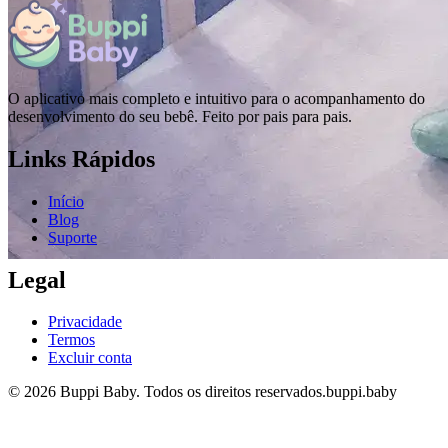
O aplicativo mais completo e intuitivo para o acompanhamento do
desenvolvimento do seu bebê. Feito por pais para pais.
Links Rápidos
Início
Blog
Suporte
Legal
Privacidade
Termos
Excluir conta
© 2026 Buppi Baby. Todos os direitos reservados.
buppi.baby