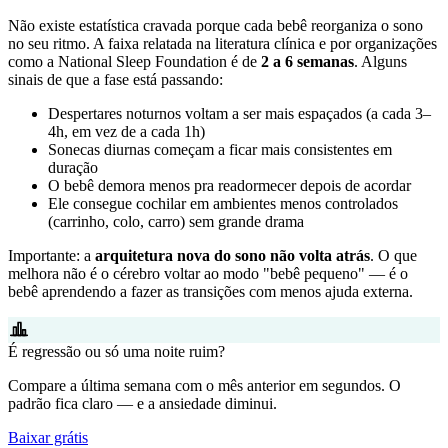
Não existe estatística cravada porque cada bebê reorganiza o sono
no seu ritmo. A faixa relatada na literatura clínica e por organizações
como a National Sleep Foundation é de
2 a 6 semanas
. Alguns
sinais de que a fase está passando:
Despertares noturnos voltam a ser mais espaçados (a cada 3–
4h, em vez de a cada 1h)
Sonecas diurnas começam a ficar mais consistentes em
duração
O bebê demora menos pra readormecer depois de acordar
Ele consegue cochilar em ambientes menos controlados
(carrinho, colo, carro) sem grande drama
Importante: a
arquitetura nova do sono não volta atrás
. O que
melhora não é o cérebro voltar ao modo "bebê pequeno" — é o
bebê aprendendo a fazer as transições com menos ajuda externa.
É regressão ou só uma noite ruim?
Compare a última semana com o mês anterior em segundos. O
padrão fica claro — e a ansiedade diminui.
Baixar grátis