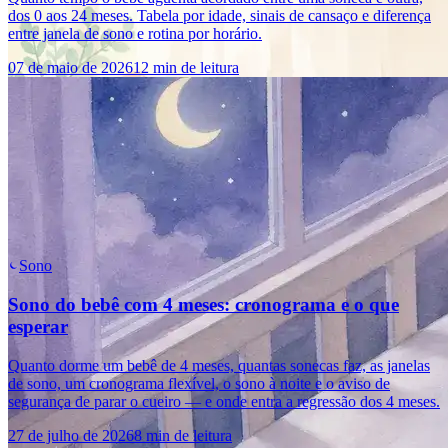
dos 0 aos 24 meses. Tabela por idade, sinais de cansaço e diferença
entre janela de sono e rotina por horário.
07 de maio de 2026
12 min de leitura
Sono
Sono do bebê com 4 meses: cronograma e o que
esperar
Quanto dorme um bebê de 4 meses, quantas sonecas faz, as janelas
de sono, um cronograma flexível, o sono à noite e o aviso de
segurança de parar o cueiro — e onde entra a regressão dos 4 meses.
27 de julho de 2026
8 min de leitura