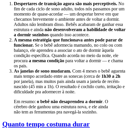
Despertares de transição agora são mais perceptíveis.
No
fim de cada ciclo de sono adulto, todos nós passamos por um
momento de quase-acordar — um despertar breve em que
checamos brevemente o ambiente antes de voltar a dormir.
Adultos não lembram disso. Bebês acabaram de ganhar essa
estrutura e ainda
não desenvolveram a habilidade de voltar
a dormir sozinhos
quando isso acontece.
A mesma estratégia que funcionava antes pode parar de
funcionar.
Se o bebê adormecia mamando, no colo ou com
balanço, ele aprendeu a associar o ato de dormir àquela
condição específica. Quando acorda no meio da noite, ele
procura
a mesma condição
para voltar a dormir — e chama
os pais.
As janelas de sono mudaram.
Com 4 meses o bebê aguenta
mais tempo acordado entre as sonecas (cerca de
1h30 a 2h
por janela), mas muitos pais ainda usam a janela de recém-
nascido (45 min a 1h). O resultado é cochilo curto, irritação e
dificuldade pra adormecer à noite.
Em resumo:
o bebê não desaprendeu a dormir
. O
cérebro dele ganhou uma estrutura nova, e ele ainda
não tem as ferramentas pra navegá-la sozinho.
Quanto tempo costuma durar