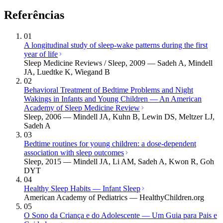
Referências
01
A longitudinal study of sleep-wake patterns during the first
year of life
Sleep Medicine Reviews / Sleep, 2009 — Sadeh A, Mindell
JA, Luedtke K, Wiegand B
02
Behavioral Treatment of Bedtime Problems and Night
Wakings in Infants and Young Children — An American
Academy of Sleep Medicine Review
Sleep, 2006 — Mindell JA, Kuhn B, Lewin DS, Meltzer LJ,
Sadeh A
03
Bedtime routines for young children: a dose-dependent
association with sleep outcomes
Sleep, 2015 — Mindell JA, Li AM, Sadeh A, Kwon R, Goh
DYT
04
Healthy Sleep Habits — Infant Sleep
American Academy of Pediatrics — HealthyChildren.org
05
O Sono da Criança e do Adolescente — Um Guia para Pais e