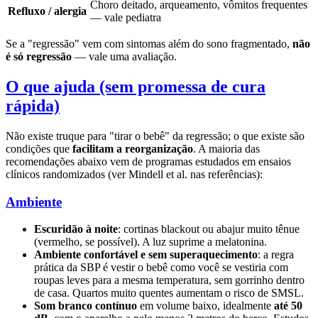
Choro deitado, arqueamento, vômitos frequentes
Refluxo / alergia
— vale pediatra
Se a "regressão" vem com sintomas além do sono fragmentado,
não
é só regressão
— vale uma avaliação.
O que ajuda (sem promessa de cura
rápida)
Não existe truque para "tirar o bebê" da regressão; o que existe são
condições que
facilitam a reorganização
. A maioria das
recomendações abaixo vem de programas estudados em ensaios
clínicos randomizados (ver Mindell et al. nas referências):
Ambiente
Escuridão à noite
: cortinas blackout ou abajur muito tênue
(vermelho, se possível). A luz suprime a melatonina.
Ambiente confortável e sem superaquecimento
: a regra
prática da SBP é vestir o bebê como você se vestiria com
roupas leves para a mesma temperatura, sem gorrinho dentro
de casa. Quartos muito quentes aumentam o risco de SMSL.
Som branco contínuo
em volume baixo, idealmente
até 50