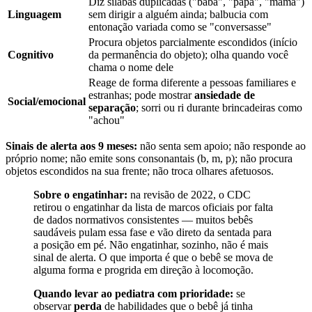
Diz sílabas duplicadas ("baba", "papa", "mama")
Linguagem
sem dirigir a alguém ainda; balbucia com
entonação variada como se "conversasse"
Procura objetos parcialmente escondidos (início
Cognitivo
da permanência do objeto); olha quando você
chama o nome dele
Reage de forma diferente a pessoas familiares e
estranhas; pode mostrar
ansiedade de
Social/emocional
separação
; sorri ou ri durante brincadeiras como
"achou"
Sinais de alerta aos 9 meses:
não senta sem apoio; não responde ao
próprio nome; não emite sons consonantais (b, m, p); não procura
objetos escondidos na sua frente; não troca olhares afetuosos.
Sobre o engatinhar:
na revisão de 2022, o CDC
retirou o engatinhar da lista de marcos oficiais por falta
de dados normativos consistentes — muitos bebês
saudáveis pulam essa fase e vão direto da sentada para
a posição em pé. Não engatinhar, sozinho, não é mais
sinal de alerta. O que importa é que o bebê se mova de
alguma forma e progrida em direção à locomoção.
Quando levar ao pediatra com prioridade:
se
observar
perda
de habilidades que o bebê já tinha