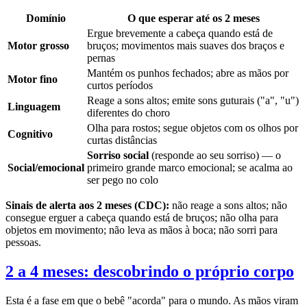
Domínio
O que esperar até os 2 meses
Ergue brevemente a cabeça quando está de
Motor grosso
bruços; movimentos mais suaves dos braços e
pernas
Mantém os punhos fechados; abre as mãos por
Motor fino
curtos períodos
Reage a sons altos; emite sons guturais ("a", "u")
Linguagem
diferentes do choro
Olha para rostos; segue objetos com os olhos por
Cognitivo
curtas distâncias
Sorriso social
(responde ao seu sorriso) — o
Social/emocional
primeiro grande marco emocional; se acalma ao
ser pego no colo
Sinais de alerta aos 2 meses (CDC):
não reage a sons altos; não
consegue erguer a cabeça quando está de bruços; não olha para
objetos em movimento; não leva as mãos à boca; não sorri para
pessoas.
2 a 4 meses: descobrindo o próprio corpo
Esta é a fase em que o bebê "acorda" para o mundo. As mãos viram