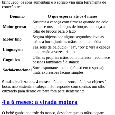
brinquedo, os sons aumentam e o sorriso vira uma ferramenta de
conexão real.
Domínio
O que esperar até os 4 meses
Sustenta a cabeça com firmeza quando no colo;
Motor grosso
apoia-se nos antebraços de bruços; começa a
rolar de bruços para o lado
Segura objetos por alguns segundos; leva as
Motor fino
mãos à boca; junta as mãos na linha média
Faz sons de balbucio ("aa", "oo"); vira a cabeça
Linguagem
em direção a vozes; ri alto
Olha as próprias mãos com interesse; reconhece
Cognitivo
pessoas familiares à distância
Sorri espontaneamente (não só em resposta);
Social/emocional
imita expressões faciais simples
Sinais de alerta aos 4 meses:
não emite sons; não leva objetos à
boca; não sustenta a cabeça; não responde com sorriso; um olho
cruzando para dentro ou para fora persistentemente.
4 a 6 meses: a virada motora
O bebê ganha controle do tronco, descobre que as mãos pegam