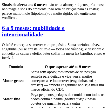
Sinais de alerta aos 6 meses:
não tenta alcançar objetos próximos;
não reage a sons do ambiente; não rola de bruços para as costas;
parece muito mole (hipotonia) ou muito rígido; não emite sons
vocálicos.
6 a 9 meses: mobilidade e
intencionalidade
O bebê começa a se mover com propósito. Senta sozinho, talvez
engatinhe (ou se arraste, ou role — todos são válidos), e descobre o
conceito de causa e efeito: bater colher na mesa faz barulho, e isso é
incrível.
Domínio
O que esperar até os 9 meses
Senta
sem
apoio; movimenta-se da posição
sentada para deitada e vice-versa; muitos
Motor grosso
começam a se locomover (engatinhar, rolar,
arrastar) — embora engatinhar não seja mais um
marco oficial do CDC
Pega pequenos pedaços de comida com todos os
Motor fino
dedos contra a palma (
raking grasp
); passa
objetos de uma mão para a outra