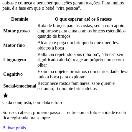
coisas e começa a perceber que ações geram reações. Para muitos
pais, é a fase em que o bebê "vira pessoa".
Domínio
O que esperar até os 6 meses
Rola de bruços para as costas; senta com apoio;
Motor grosso
empurra-se para cima com os braços estendidos
quando de bruços
Alcança e pega um brinquedo que quer; leva
Motor fino
objetos à boca
Balbucia repetindo sons ("ba-ba", "da-da" sem
Linguagem
significado ainda); reage ao próprio nome com
olhar
Examina objetos próximos com curiosidade; leva
Cognitivo
tudo à boca para explorar
Reconhece rostos familiares; sabe quem é
Social/emocional
estranho; ri durante brincadeiras
Cada conquista, com data e foto
Sorriso, cabeça, primeiro passo — entre com a foto e a idade exata
fica registrada pra sempre.
Baixar grátis