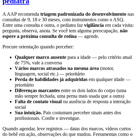
pediatra
A AAP recomenda
triagem padronizada do desenvolvimento
nas
consultas de 9, 18 e 30 meses, com instrumentos como o ASQ.
Entre uma consulta e outra, o pediatra faz
vigilância
em cada visita:
pergunta, observa, anota. Se você tem alguma preocupação,
não
espere a próxima consulta de rotina
— agende.
Procure orientação quando perceber:
Qualquer marco ausente
para a idade — pelo critério atual
de 75%, vale a conversa
Vários marcos atrasados na mesma área
(motor,
linguagem, social etc.) — prioritário
Perda de habilidades já adquiridas
em qualquer idade —
prioritário
Diferenças marcantes
entre os dois lados do corpo (uma
mão sempre fechada, uma perna mais usada que a outra)
Falta de contato visual
ou ausência de resposta a interação
social
Sua intuição.
Pais costumam perceber sinais antes dos
profissionais. Confie e investigue.
Quando agendar, leve registros — datas dos marcos, vídeos curtos
do bebê em ação, observações do que mudou. Ferramentas como o