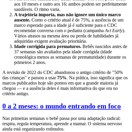
aos 10 meses e outro aos 16; ambos podem ser perfeitamente
saudáveis. O ritmo varia.
A trajetória importa, mas não ignore um único marco
ausente.
Como o critério atual é de 75%, a ausência de um
marco esperado para a idade já é suficiente para o CDC
recomendar conversa com o pediatra (campanha
Act Early
).
Vários atrasos na mesma área ou perda de habilidades já
adquiridas exigem avaliação prioritária.
Idade corrigida para prematuros.
Bebês nascidos antes de
37 semanas são avaliados pela idade corrigida (idade
cronológica menos as semanas de prematuridade) durante os
primeiros 2 anos.
A revisão de 2022 do CDC abandonou o antigo critério de "50%
das crianças" e passou a usar
75%
. Na prática, isso significa que os
marcos publicados hoje são pontos em que a grande maioria já
chegou — e a ausência deles é mais informativa do que era no
critério antigo.
0 a 2 meses: o mundo entrando em foco
Nas primeiras semanas o bebê passa por uma adaptação radical:
respira, regula temperatura, aprende a mamar. O sistema nervoso
ainda está organizando estímulos.