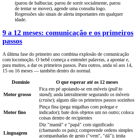
(parou de balbuciar, parou de sorrir socialmente, parou
de tentar se mover), agende uma consulta logo.
Regressões são sinais de alerta importantes em qualquer
idade.
9 a 12 meses: comunicação e os primeiros
passos
A última fase do primeiro ano combina explosão de comunicação
com locomoção. O bebê começa a entender palavras, a apontar e,
para muitos, a dar os primeiros passos. Para outros, anda só aos 14,
15 ou 16 meses — também dentro do normal.
Domínio
O que esperar até os 12 meses
Fica em pé apoiando-se em móveis (
pull to
Motor grosso
stand
); anda lateralmente segurando os móveis
(
cruise
); alguns dão os primeiros passos sozinhos
Pinça fina (pega migalhas com polegar e
Motor fino
indicador); bate dois objetos um no outro; coloca
coisas dentro de recipientes
Diz "mamã" e "papá" com significado
(chamando os pais); compreende ordens simples
Linguagem
acompanhadas de gesto ("vem", "dá"); imita