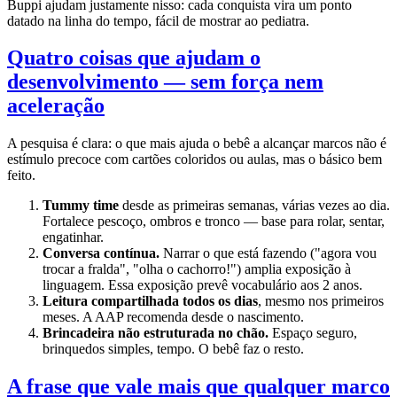
Buppi ajudam justamente nisso: cada conquista vira um ponto
datado na linha do tempo, fácil de mostrar ao pediatra.
Quatro coisas que ajudam o
desenvolvimento — sem força nem
aceleração
A pesquisa é clara: o que mais ajuda o bebê a alcançar marcos não é
estímulo precoce com cartões coloridos ou aulas, mas o básico bem
feito.
Tummy time
desde as primeiras semanas, várias vezes ao dia.
Fortalece pescoço, ombros e tronco — base para rolar, sentar,
engatinhar.
Conversa contínua.
Narrar o que está fazendo ("agora vou
trocar a fralda", "olha o cachorro!") amplia exposição à
linguagem. Essa exposição prevê vocabulário aos 2 anos.
Leitura compartilhada todos os dias
, mesmo nos primeiros
meses. A AAP recomenda desde o nascimento.
Brincadeira não estruturada no chão.
Espaço seguro,
brinquedos simples, tempo. O bebê faz o resto.
A frase que vale mais que qualquer marco