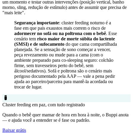
um momento e testar outras intervenções (posição vertical, banho
morno, sling, redução de estímulo) antes de assumir que precisa de
"mais leite".
Segurança importante
: cluster feeding noturno é a
fase em que pais exaustos mais correm o risco de
adormecer no sofá ou na poltrona com o bebê
. Esse
cenário tem
risco maior de morte súbita do lactente
(SMSI) e de sufocamento
do que cama compartilhada
planejada. Se a sensação de sono começar a vencer,
peça revezamento ou mude para a cama (com o
ambiente preparado para co-sleeping seguro: colchão
firme, sem travesseiros perto do bebê, sem
álcool/sedativos). Sofá e poltrona são o cenário mais
perigoso documentado pela AAP — vale a pena pedir
ajuda ao parceiro/parceira para mantê-la acordada ou
trocar de lugar.
Cluster feeding em paz, com tudo registrado
Quando o bebê quer mamar de hora em hora à noite, o Buppi anota
— e ajuda você a entender se é fase ou padrão.
Baixar grátis