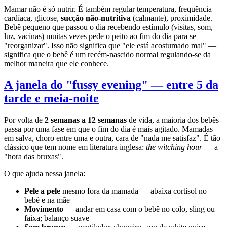
Mamar não é só nutrir. É também regular temperatura, frequência
cardíaca, glicose,
sucção não-nutritiva
(calmante), proximidade.
Bebê pequeno que passou o dia recebendo estímulo (visitas, som,
luz, vacinas) muitas vezes pede o peito ao fim do dia para se
"reorganizar". Isso não significa que "ele está acostumado mal" —
significa que o bebê é um recém-nascido normal regulando-se da
melhor maneira que ele conhece.
A janela do "fussy evening" — entre 5 da
tarde e meia-noite
Por volta de
2 semanas a 12 semanas
de vida, a maioria dos bebês
passa por uma fase em que o fim do dia é mais agitado. Mamadas
em salva, choro entre uma e outra, cara de "nada me satisfaz". É tão
clássico que tem nome em literatura inglesa:
the witching hour
— a
"hora das bruxas".
O que ajuda nessa janela:
Pele a pele
mesmo fora da mamada — abaixa cortisol no
bebê e na mãe
Movimento
— andar em casa com o bebê no colo, sling ou
faixa; balanço suave