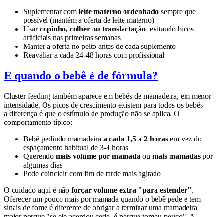
Suplementar com
leite materno ordenhado
sempre que
possível (mantém a oferta de leite materno)
Usar
copinho, colher ou translactação
, evitando bicos
artificiais nas primeiras semanas
Manter a oferta no peito antes de cada suplemento
Reavaliar a cada 24-48 horas com profissional
E quando o bebê é de fórmula?
Cluster feeding também aparece em bebês de mamadeira, em menor
intensidade. Os picos de crescimento existem para todos os bebês —
a diferença é que o estímulo de produção não se aplica. O
comportamento típico:
Bebê pedindo mamadeira
a cada 1,5 a 2 horas
em vez do
espaçamento habitual de 3-4 horas
Querendo
mais volume por mamada
ou
mais mamadas
por
algumas dias
Pode coincidir com fim de tarde mais agitado
O cuidado aqui é não
forçar volume extra "para estender"
.
Oferecer um pouco mais por mamada quando o bebê pede e tem
sinais de fome é diferente de obrigar a terminar uma mamadeira
maior porque "se ele acordou cedo, é porque tomou pouco". A