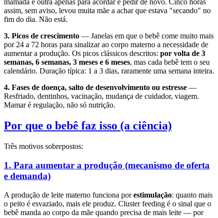
mamada e outra apenas para acordar e pedir de novo. Cinco horas
assim, sem aviso, levou muita mãe a achar que estava "secando" no
fim do dia. Não está.
3. Picos de crescimento
— Janelas em que o bebê come muito mais
por 24 a 72 horas para sinalizar ao corpo materno a necessidade de
aumentar a produção. Os picos clássicos descritos:
por volta de 3
semanas, 6 semanas, 3 meses e 6 meses
, mas cada bebê tem o seu
calendário. Duração típica: 1 a 3 dias, raramente uma semana inteira.
4. Fases de doença, salto de desenvolvimento ou estresse
—
Resfriado, dentinhos, vacinação, mudança de cuidador, viagem.
Mamar é regulação, não só nutrição.
Por que o bebê faz isso (a ciência)
Três motivos sobrepostos:
1. Para aumentar a produção (mecanismo de oferta
e demanda)
A produção de leite materno funciona por
estimulação
: quanto mais
o peito é esvaziado, mais ele produz. Cluster feeding é o sinal que o
bebê manda ao corpo da mãe quando precisa de mais leite — por