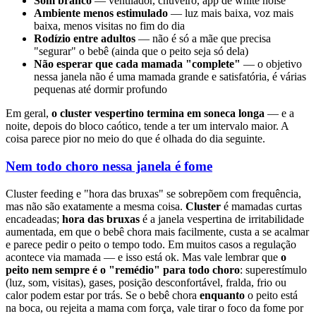
Som branco
— ventilador, chuveiro, app de white noise
Ambiente menos estimulado
— luz mais baixa, voz mais
baixa, menos visitas no fim do dia
Rodízio entre adultos
— não é só a mãe que precisa
"segurar" o bebê (ainda que o peito seja só dela)
Não esperar que cada mamada "complete"
— o objetivo
nessa janela não é uma mamada grande e satisfatória, é várias
pequenas até dormir profundo
Em geral,
o cluster vespertino termina em soneca longa
— e a
noite, depois do bloco caótico, tende a ter um intervalo maior. A
coisa parece pior no meio do que é olhada do dia seguinte.
Nem todo choro nessa janela é fome
Cluster feeding e "hora das bruxas" se sobrepõem com frequência,
mas não são exatamente a mesma coisa.
Cluster
é mamadas curtas
encadeadas;
hora das bruxas
é a janela vespertina de irritabilidade
aumentada, em que o bebê chora mais facilmente, custa a se acalmar
e parece pedir o peito o tempo todo. Em muitos casos a regulação
acontece via mamada — e isso está ok. Mas vale lembrar que
o
peito nem sempre é o "remédio" para todo choro
: superestímulo
(luz, som, visitas), gases, posição desconfortável, fralda, frio ou
calor podem estar por trás. Se o bebê chora
enquanto
o peito está
na boca, ou rejeita a mama com força, vale tirar o foco da fome por