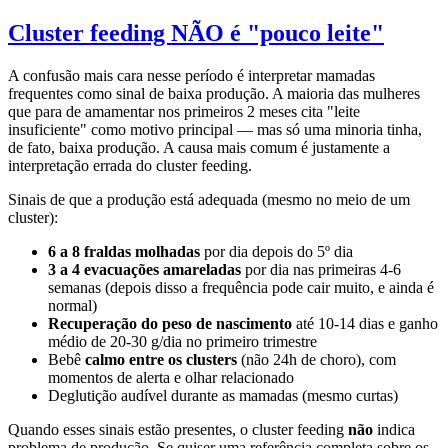
Cluster feeding NÃO é "pouco leite"
A confusão mais cara nesse período é interpretar mamadas
frequentes como sinal de baixa produção. A maioria das mulheres
que para de amamentar nos primeiros 2 meses cita "leite
insuficiente" como motivo principal — mas só uma minoria tinha,
de fato, baixa produção. A causa mais comum é justamente a
interpretação errada do cluster feeding.
Sinais de que a produção está adequada (mesmo no meio de um
cluster):
6 a 8 fraldas molhadas
por dia depois do 5º dia
3 a 4 evacuações amareladas
por dia nas primeiras 4-6
semanas (depois disso a frequência pode cair muito, e ainda é
normal)
Recuperação do peso de nascimento
até 10-14 dias e ganho
médio de 20-30 g/dia no primeiro trimestre
Bebê
calmo entre os clusters
(não 24h de choro), com
momentos de alerta e olhar relacionado
Deglutição audível durante as mamadas (mesmo curtas)
Quando esses sinais estão presentes, o cluster feeding
não
indica
problema de produção. Se quiser uma referência completa sobre os