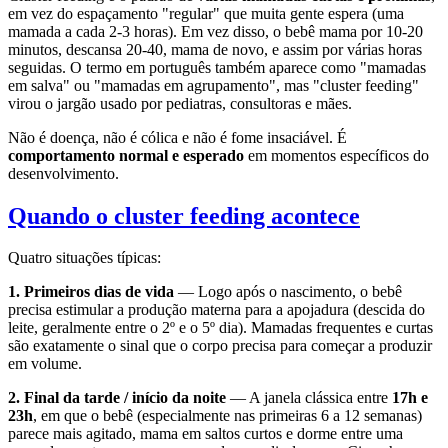
em vez do espaçamento "regular" que muita gente espera (uma
mamada a cada 2-3 horas). Em vez disso, o bebê mama por 10-20
minutos, descansa 20-40, mama de novo, e assim por várias horas
seguidas. O termo em português também aparece como "mamadas
em salva" ou "mamadas em agrupamento", mas "cluster feeding"
virou o jargão usado por pediatras, consultoras e mães.
Não é doença, não é cólica e não é fome insaciável. É
comportamento normal e esperado
em momentos específicos do
desenvolvimento.
Quando o cluster feeding acontece
Quatro situações típicas:
1. Primeiros dias de vida
— Logo após o nascimento, o bebê
precisa estimular a produção materna para a apojadura (descida do
leite, geralmente entre o 2º e o 5º dia). Mamadas frequentes e curtas
são exatamente o sinal que o corpo precisa para começar a produzir
em volume.
2. Final da tarde / início da noite
— A janela clássica entre
17h e
23h
, em que o bebê (especialmente nas primeiras 6 a 12 semanas)
parece mais agitado, mama em saltos curtos e dorme entre uma