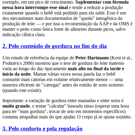
exemplo, em um pico de crescimento.
Suplementar com fórmula
nessa hora interrompe esse sinal
e tende a reduzir a produção
exatamente quando o bebê está pedindo para ela subir. Esse é um
dos mecanismos mais documentados de "queda" iatrogênica da
produção de leite — e por isso a recomendação da AAP e da OMS é
manter o peito como única fonte de alimento durante picos, salvo
indicação clínica clara.
2. Pelo conteúdo de gordura no fim do dia
Um estudo de referência da equipe de
Peter Hartmann
(Kent et al.,
Pediatrics
2006) mostrou que o teor de gordura do leite materno
varia ao longo do dia: tipicamente
mais alto no final da tarde e
início da noite
. Mamar várias vezes nessa janela faz o bebê
consumir mais calorias em volume relativamente menor — uma
maneira eficiente de "carregar" antes do estirão de sono noturno
(quando este existir).
Importante: a variação de gordura entre mamadas e entre seios é
muito grande
, e tentar "calcular" baseado nisso (esperar uma hora
para ter "mais gordura", trocar de seio em momentos específicos)
costuma atrapalhar mais do que ajudar. O corpo já se ajusta sozinho.
3. Pelo conforto e pela regulação