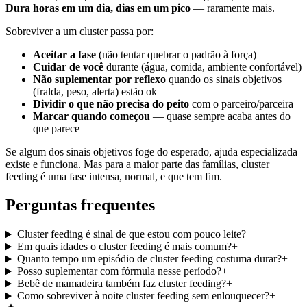
Dura horas em um dia, dias em um pico
— raramente mais.
Sobreviver a um cluster passa por:
Aceitar a fase
(não tentar quebrar o padrão à força)
Cuidar de você
durante (água, comida, ambiente confortável)
Não suplementar por reflexo
quando os sinais objetivos
(fralda, peso, alerta) estão ok
Dividir o que não precisa do peito
com o parceiro/parceira
Marcar quando começou
— quase sempre acaba antes do
que parece
Se algum dos sinais objetivos foge do esperado, ajuda especializada
existe e funciona. Mas para a maior parte das famílias, cluster
feeding é uma fase intensa, normal, e que tem fim.
Perguntas frequentes
Cluster feeding é sinal de que estou com pouco leite?
+
Em quais idades o cluster feeding é mais comum?
+
Quanto tempo um episódio de cluster feeding costuma durar?
+
Posso suplementar com fórmula nesse período?
+
Bebê de mamadeira também faz cluster feeding?
+
Como sobreviver à noite cluster feeding sem enlouquecer?
+