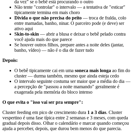
da vez" se o bebê está procurando o outro
Não tente "controlar" o intervalo — a tentativa de "esticar"
tipicamente termina em mais choro
Divida o que não precisa do peito
— troca de fralda, colo
entre mamadas, banho, ninar. O parceiro pode (e deve) ser
ativo aqui
Skin-to-skin
— abrir a blusa e deixar o bebê pelado contra
você ajuda mais do que parece
Se houver outros filhos, prepare antes a noite deles (jantar,
banho, vídeo) — não é o dia de fazer tudo
Depois:
O bebê tipicamente cai em uma
soneca mais longa
ao fim do
cluster — durma também, mesmo que ainda esteja cedo
O intervalo seguinte costuma ser maior que a média do dia —
a percepção de "passou a noite mamando" geralmente é
exagerada pela memória do bloco intenso
O que evita o "isso vai ser pra sempre":
Cluster feeding em pico de crescimento dura
1 a 3 dias
. Cluster
vespertino é uma fase típica entre 2 semanas e 3 meses, com queda
gradual depois disso. Olhar o calendário e marcar quando começou
ajuda a perceber, depois, que durou bem menos do que parecia.