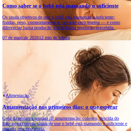
Como saber se o bebê está mamando o suficiente
Os sinais objetivos de que o bebê está mamando o suficiente:
fraldas, peso, comportamento e curva de crescimento — e como
diferenciar baixa produção real de baixa produção percebida.
07 de maio de 2026
12 min de leitura
Alimentação
Amamentação nos primeiros dias: o que esperar
Guia da primeira semana de amamentação: colostro, descida do
leite, pega correta, sinais de que o bebê está mamando o suficiente e
quando procurar ajuda.