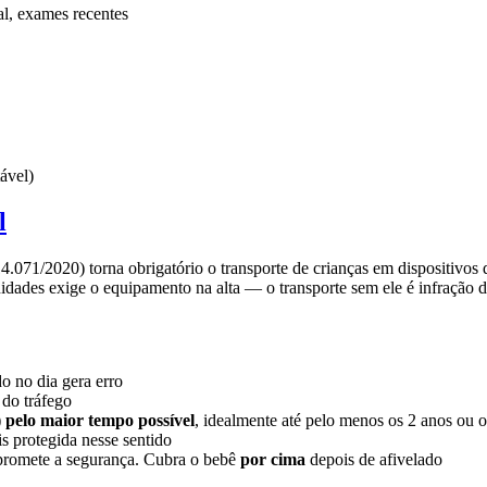
al, exames recentes
ável)
l
4.071/2020) torna obrigatório o transporte de crianças em dispositivo
nidades exige o equipamento na alta — o transporte sem ele é infração d
o no dia gera erro
 do tráfego
)
pelo maior tempo possível
, idealmente até pelo menos os 2 anos ou o
s protegida nesse sentido
promete a segurança. Cubra o bebê
por cima
depois de afivelado