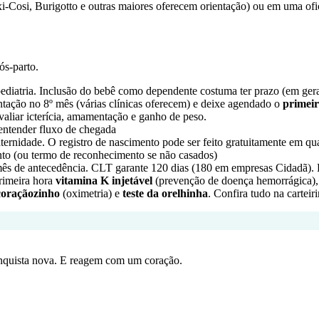
i-Cosi, Burigotto e outras maiores oferecem orientação) ou em uma ofic
ós-parto.
 pediatria. Inclusão do bebê como dependente costuma ter prazo (em ge
ntação no 8º mês (várias clínicas oferecem) e deixe agendado o
primeir
aliar icterícia, amamentação e ganho de peso.
a entender fluxo de chegada
rnidade. O registro de nascimento pode ser feito gratuitamente em qual
to (ou termo de reconhecimento se não casados)
ês de antecedência. CLT garante 120 dias (180 em empresas Cidadã). P
rimeira hora
vitamina K injetável
(prevenção de doença hemorrágica)
 coraçãozinho
(oximetria) e
teste da orelhinha
. Confira tudo na cartei
nquista nova. E reagem com um coração.