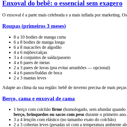
Enxoval do bebê: o essencial sem exagero
O enxoval é a parte mais celebrada e a mais inflada por marketing.
Roupas (primeiros 3 meses)
8 a 10 bodies de manga curta
6 a 8 bodies de manga longa
6 a 8 macacões de algodão
4 a 6 mijões/calças
3 a 4 conjuntos de saída/passeio
4 a 6 pares de meias
2 a 3 pares de luvas (pra evitar arranhões — opcional)
4 a 6 panos/fraldas de boca
2 a 3 mantas leves
Adapte ao clima da sua região: bebê de inverno precisa de mais peças
Berço, cama e enxoval de cama
1 berço com colchão
firme
(homologado, sem afundar quando 
berço, brinquedos ou sacos com peso
durante o primeiro ano
3 a 4 lençóis com elástico (no tamanho exato do colchão)
2 a 3 cobertas leves (pesadas só com a temperatura ambiente a