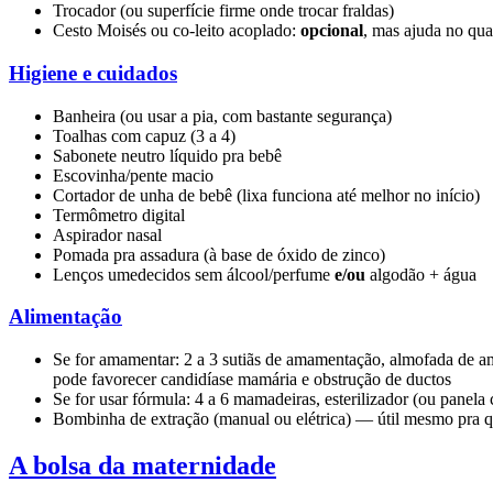
Trocador (ou superfície firme onde trocar fraldas)
Cesto Moisés ou co-leito acoplado:
opcional
, mas ajuda no qua
Higiene e cuidados
Banheira (ou usar a pia, com bastante segurança)
Toalhas com capuz (3 a 4)
Sabonete neutro líquido pra bebê
Escovinha/pente macio
Cortador de unha de bebê (lixa funciona até melhor no início)
Termômetro digital
Aspirador nasal
Pomada pra assadura (à base de óxido de zinco)
Lenços umedecidos sem álcool/perfume
e/ou
algodão + água
Alimentação
Se for amamentar: 2 a 3 sutiãs de amamentação, almofada de a
pode favorecer candidíase mamária e obstrução de ductos
Se for usar fórmula: 4 a 6 mamadeiras, esterilizador (ou panela
Bombinha de extração (manual ou elétrica) — útil mesmo pra q
A bolsa da maternidade