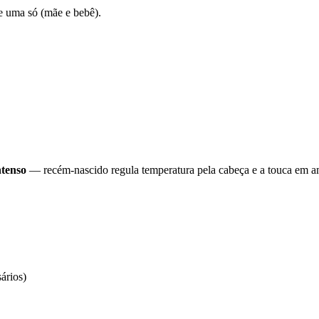
e uma só (mãe e bebê).
ntenso
— recém-nascido regula temperatura pela cabeça e a touca em am
ários)