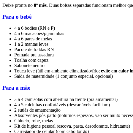
Deixe pronta no
8º mês
. Duas bolsas separadas funcionam melhor qu
Para o bebê
4 a 6 bodies (RN e P)
4 a 6 macacões/pijaminhas
4 a 6 pares de meias
1 a 2 mantas leves
Pacote de fraldas RN
Pomada pra assadura
Toalha com capuz
Sabonete neutro
Touca leve (útil em ambiente climatizado/frio;
evite em calor i
Saída de maternidade (1 conjunto especial, opcional)
Para a mãe
3 a 4 camisolas com abertura na frente (pra amamentar)
4 a 5 calcinhas confortáveis (descartáveis facilitam)
2 sutiãs de amamentação
Absorventes pós-parto (noturnos espessos, vão ser muito necess
Chinelo, robe, meias
Kit de higiene pessoal (escova, pasta, desodorante, hidratante)
Carregador de celular (com cabo longo)