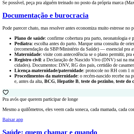
Se possível, peça pra alguém treinado no posto da própria marca (Max
Documentação e burocracia
Pode parecer chato, mas resolver antes economiza muito estresse no p
Plano de saúde
: confirme cobertura pra parto, neonatologia e
Pediatra
: escolha antes do parto. Marque uma consulta de orie
(recomendação da SBP/Ministério da Saúde) — essencial pra av
Maternidade
: visite com antecedência se o plano permitir, pr
Registro civil
: a Declaração de Nascido Vivo (DNV) sai na mate
cidades). Documentos: DNV, RG dos pais, certidão de casamen
Licença-maternidade/paternidade
: protocole no RH com 1 m
Procedimentos da maternidade
: o recém-nascido recebe na p
e, antes da alta,
BCG
,
Hepatite B
,
teste do pezinho
,
teste do
Pra avós que querem participar de longe
Mesmo a quilômetros, eles veem cada soneca, cada mamada, cada co
Baixar app
Saúde: quem chamar e quando