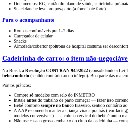
Documentos: RG, cartão do plano de saúde, carteirinha pré-nat
Snack/lanche leve pro pós-parto (a fome bate forte)
Para o acompanhante
Roupas confortáveis pra 1–2 dias
Carregador de celular
Snacks
Almofada/cobertor (poltrona de hospital costuma ser desconfort
Cadeirinha de carro: o item não-negociáve
No Brasil, a
Resolução CONTRAN 945/2022
(consolidando a Lei 1
bebê-conforto
(sentido contrário ao do tráfego). Boa parte das mater
Pontos práticos:
Compre
só
modelos com selo do INMETRO
Instale
antes
do trabalho de parto começar — fazer isso corrend
Bebê-conforto
sempre no banco traseiro
, sentido contrário ao
A AAP recomenda manter a criança virada pra trás (rear-facing
modelos conversíveis) — a coluna cervical do bebê é muito mai
Não use casaco grosso embaixo do cinto da cadeirinha — com