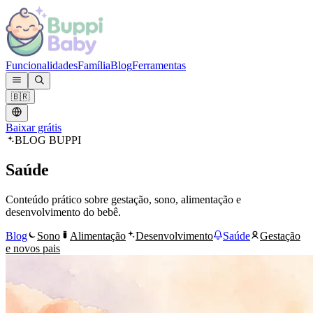
Funcionalidades
Família
Blog
Ferramentas
🇧🇷
Baixar grátis
BLOG BUPPI
Saúde
Conteúdo prático sobre gestação, sono, alimentação e
desenvolvimento do bebê.
Blog
Sono
Alimentação
Desenvolvimento
Saúde
Gestação
e novos pais