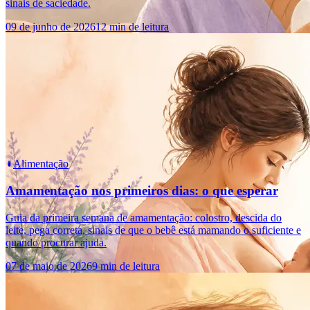
sinais de saciedade.
09 de junho de 2026
12 min de leitura
Alimentação
Amamentação nos primeiros dias: o que esperar
Guia da primeira semana de amamentação: colostro, descida do
leite, pega correta, sinais de que o bebê está mamando o suficiente e
quando procurar ajuda.
07 de maio de 2026
9 min de leitura