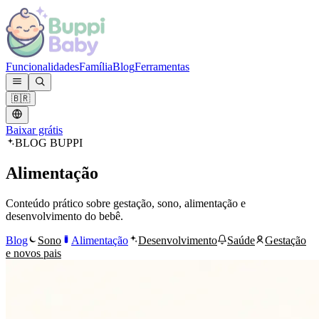
Funcionalidades
Família
Blog
Ferramentas
🇧🇷
Baixar grátis
BLOG BUPPI
Alimentação
Conteúdo prático sobre gestação, sono, alimentação e
desenvolvimento do bebê.
Blog
Sono
Alimentação
Desenvolvimento
Saúde
Gestação
e novos pais