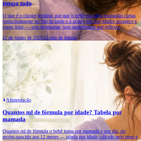
tempo todo
O que é o cluster feeding, por que o bebê encadeia mamadas curtas
(principalmente no fim da tarde e à noite), em que idades acontece e
como lidar — sem desmamar, sem suplementar por reflexo.
11 de junho de 2026
13 min de leitura
Alimentação
Quantos ml de fórmula por idade? Tabela por
mamada
Quantos ml de fórmula o bebê toma por mamada e por dia, do
recém-nascido aos 12 meses — tabela por idade, cálculo pelo peso e