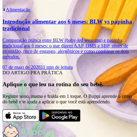
Alimentação
Introdução alimentar aos 6 meses: BLW vs papinha
tradicional
Comparação prática entre BLW (baby-led weaning) e papinha
tradicional aos 6 meses: o que dizem AAP, OMS e SBP, sinais de
prontidão, risco de engasgo, alergênicos e como combinar os dois
métodos.
07 de maio de 2026
11 min de leitura
DO ARTIGO PRA PRÁTICA
Aplique o que leu na rotina do seu bebê.
Registre sono, mama e fralda em 1 toque. O Buppi aprende o ritmo
do bebê e te ajuda a aplicar o que você está aprendendo.