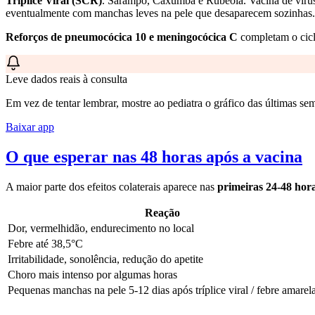
Tríplice Viral (SCR)
. Sarampo, Caxumba e Rubéola. Vacina de vírus
eventualmente com manchas leves na pele que desaparecem sozinhas. O
Reforços de pneumocócica 10 e meningocócica C
completam o cicl
Leve dados reais à consulta
Em vez de tentar lembrar, mostre ao pediatra o gráfico das últimas sem
Baixar app
O que esperar nas 48 horas após a vacina
A maior parte dos efeitos colaterais aparece nas
primeiras 24-48 hor
Reação
Dor, vermelhidão, endurecimento no local
Febre até 38,5°C
Irritabilidade, sonolência, redução do apetite
Choro mais intenso por algumas horas
Pequenas manchas na pele 5-12 dias após tríplice viral / febre amarel