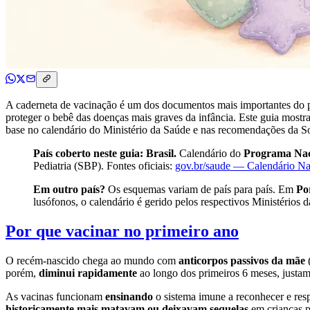
A caderneta de vacinação é um dos documentos mais importantes do p
proteger o bebê das doenças mais graves da infância. Este guia mostr
base no calendário do Ministério da Saúde e nas recomendações da So
País coberto neste guia: Brasil.
Calendário do
Programa Naci
Pediatria (SBP). Fontes oficiais:
gov.br/saude — Calendário Na
Em outro país?
Os esquemas variam de país para país. Em
Po
lusófonos, o calendário é gerido pelos respectivos Ministério
Por que vacinar no primeiro ano
O recém-nascido chega ao mundo com
anticorpos passivos da mãe
(
porém,
diminui rapidamente
ao longo dos primeiros 6 meses, justa
As vacinas funcionam
ensinando
o sistema imune a reconhecer e resp
historicamente mais matavam ou deixavam sequelas
em crianças pe