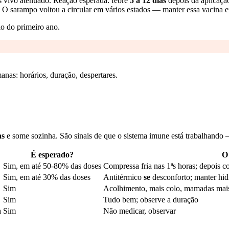
 vivo atenuado. Reação esperada: febre
5 a 12 dias
depois da aplicação
 sarampo voltou a circular em vários estados — manter essa vacina em
o do primeiro ano.
anas: horários, duração, despertares.
as
e some sozinha. São sinais de que o sistema imune está trabalhando
É esperado?
O
Sim, em até 50-80% das doses
Compressa fria nas 1ªs horas; depois 
Sim, em até 30% das doses
Antitérmico
se
desconforto; manter hid
Sim
Acolhimento, mais colo, mamadas mais
Sim
Tudo bem; observe a duração
a
Sim
Não medicar, observar