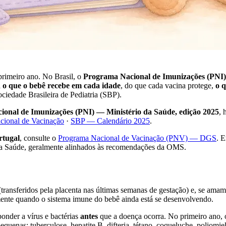
rimeiro ano. No Brasil, o
Programa Nacional de Imunizações (PNI)
a
o que o bebê recebe em cada idade
, do que cada vacina protege,
o q
ciedade Brasileira de Pediatria (SBP).
onal de Imunizações (PNI) — Ministério da Saúde, edição 2025
, 
cional de Vacinação
·
SBP — Calendário 2025
.
rtugal
, consulte o
Programa Nacional de Vacinação (PNV) — DGS
. 
s da Saúde, geralmente alinhados às recomendações da OMS.
transferidos pela placenta nas últimas semanas de gestação) e, se amam
mente quando o sistema imune do bebê ainda está se desenvolvendo.
onder a vírus e bactérias
antes
que a doença ocorra. No primeiro ano, o
quenas: tuberculose, hepatite B, difteria, tétano, coqueluche, poliomie