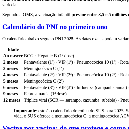
varicela.
Segundo a OMS, a vacinação infantil
previne entre 3,5 e 5 milhões
Calendário do PNI no primeiro ano
O calendário abaixo segue o
PNI 2025
. As datas exatas podem variar
Idade
Ao nascer
BCG · Hepatite B (1ª dose)
2 meses
Pentavalente (1ª) · VIP (1ª) · Pneumocócica 10 (1ª) · Rota
3 meses
Meningocócica C (1ª)
4 meses
Pentavalente (2ª) · VIP (2ª) · Pneumocócica 10 (2ª) · Rota
5 meses
Meningocócica C (2ª)
6 meses
Pentavalente (3ª) · VIP (3ª) · Influenza (campanha anual
9 meses
Febre amarela (1ª dose)
12 meses
Tríplice viral (SCR — sarampo, caxumba, rubéola) · Pneu
Importante
: este é o calendário de rotina do SUS para 2025.
vida, o SUS oferece a meningocócica C; a meningocócica ACWY 
Vacina por vacina: do que protege e como 