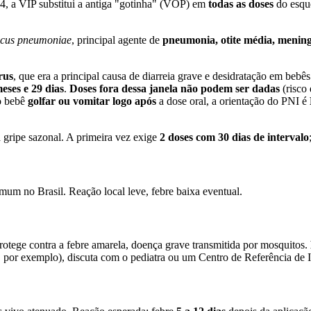
24, a VIP substitui a antiga "gotinha" (VOP) em
todas as doses
do esque
ccus pneumoniae
, principal agente de
pneumonia, otite média, mening
rus
, que era a principal causa de diarreia grave e desidratação em bebê
meses e 29 dias
.
Doses fora dessa janela não podem ser dadas
(risco 
 o bebê
golfar ou vomitar logo após
a dose oral, a orientação do PNI é
a gripe sazonal. A primeira vez exige
2 doses com 30 dias de intervalo
omum no Brasil. Reação local leve, febre baixa eventual.
rotege contra a febre amarela, doença grave transmitida por mosquitos.
, por exemplo), discuta com o pediatra ou um Centro de Referência de