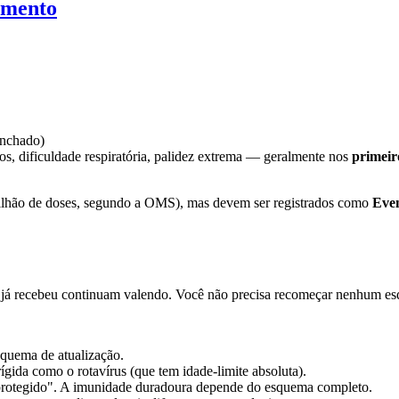
imento
inchado)
bios, dificuldade respiratória, palidez extrema — geralmente nos
primeir
 milhão de doses, segundo a OMS), mas devem ser registrados como
Eve
 já recebeu continuam valendo. Você não precisa recomeçar nenhum es
squema de atualização.
ígida como o rotavírus (que tem idade-limite absoluta).
 protegido". A imunidade duradoura depende do esquema completo.