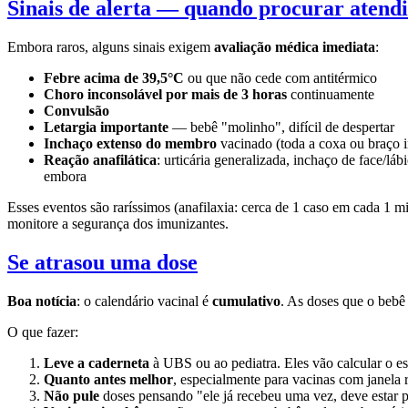
Sinais de alerta — quando procurar atend
Embora raros, alguns sinais exigem
avaliação médica imediata
:
Febre acima de 39,5°C
ou que não cede com antitérmico
Choro inconsolável por mais de 3 horas
continuamente
Convulsão
Letargia importante
— bebê "molinho", difícil de despertar
Inchaço extenso do membro
vacinado (toda a coxa ou braço 
Reação anafilática
: urticária generalizada, inchaço de face/lá
embora
Esses eventos são raríssimos (anafilaxia: cerca de 1 caso em cada 1
monitore a segurança dos imunizantes.
Se atrasou uma dose
Boa notícia
: o calendário vacinal é
cumulativo
. As doses que o bebê
O que fazer:
Leve a caderneta
à UBS ou ao pediatra. Eles vão calcular o e
Quanto antes melhor
, especialmente para vacinas com janela r
Não pule
doses pensando "ele já recebeu uma vez, deve estar