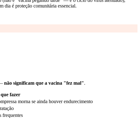
 (não é "vacina pegando tarde" — é o ciclo do vírus atenuado),
 dia é proteção comunitária essencial.
 —
não significam que a vacina "fez mal"
.
 que fazer
compressa morna se ainda houver endurecimento
ratação
 frequentes