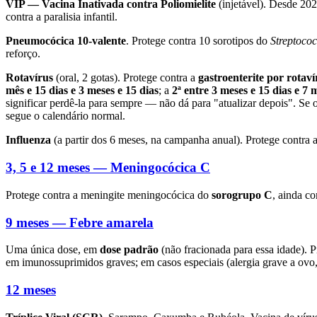
VIP — Vacina Inativada contra Poliomielite
(injetável). Desde 20
contra a paralisia infantil.
Pneumocócica 10-valente
. Protege contra 10 sorotipos do
Streptoco
reforço.
Rotavírus
(oral, 2 gotas). Protege contra a
gastroenterite por rotaví
mês e 15 dias e 3 meses e 15 dias
; a
2ª entre 3 meses e 15 dias e 7 
significar perdê-la para sempre — não dá para "atualizar depois". Se
segue o calendário normal.
Influenza
(a partir dos 6 meses, na campanha anual). Protege contra 
3, 5 e 12 meses — Meningocócica C
Protege contra a meningite meningocócica do
sorogrupo C
, ainda c
9 meses — Febre amarela
Uma única dose, em
dose padrão
(não fracionada para essa idade). P
em imunossuprimidos graves; em casos especiais (alergia grave a ovo
12 meses