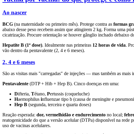
Ao nascer
BCG
(na maternidade ou primeiro mês). Protege contra as
formas gr
abaixo desse peso recebem assim que atingirem 2 kg. Forma uma pús
cicatrização. Procure orientação se houver gânglio inchado debaixo
Hepatite B (1ª dose)
. Idealmente nas primeiras
12 horas de vida
. Pr
vão dentro da pentavalente (2, 4 e 6 meses).
2, 4 e 6 meses
São as visitas mais "carregadas" de injeções — mas também as mais i
Pentavalente
(DTP + Hib + Hep B). Cinco doenças em uma:
D
ifteria,
T
étano,
P
ertussis (coqueluche)
H
aemophilus
i
nfluenzae tipo b (causa de meningite e pneumoni
Hep B
(segunda, terceira e quarta doses)
Reação esperada:
dor, vermelhidão e endurecimento
no local;
febr
reatogenicidade do que a versão acelular (DTPa) disponível na rede 
uso de vacinas acelulares.