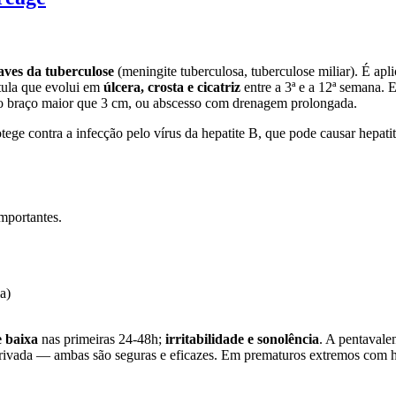
aves da tuberculose
(meningite tuberculosa, tuberculose miliar). É apl
tula que evolui em
úlcera, crosta e cicatriz
entre a 3ª e a 12ª semana.
 do braço maior que 3 cm, ou abscesso com drenagem prolongada.
otege contra a infecção pelo vírus da hepatite B, que pode causar hepati
mportantes.
a)
e baixa
nas primeiras 24-48h;
irritabilidade e sonolência
. A pentaval
privada — ambas são seguras e eficazes. Em prematuros extremos com h