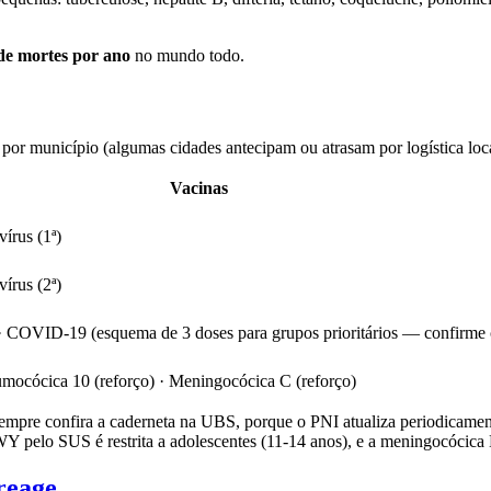
 de mortes por ano
no mundo todo.
 por município (algumas cidades antecipam ou atrasam por logística local
Vacinas
vírus (1ª)
vírus (2ª)
) · COVID-19 (esquema de 3 doses para grupos prioritários — confirme
mocócica 10 (reforço) · Meningocócica C (reforço)
 Sempre confira a caderneta na UBS, porque o PNI atualiza periodicame
pelo SUS é restrita a adolescentes (11-14 anos), e a meningocócica B 
reage