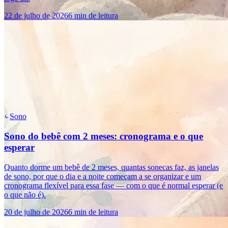
22 de julho de 2026
6 min de leitura
Sono
Sono do bebê com 2 meses: cronograma e o que
esperar
Quanto dorme um bebê de 2 meses, quantas sonecas faz, as janelas
de sono, por que o dia e a noite começam a se organizar e um
cronograma flexível para essa fase — com o que é normal esperar (e
o que não é).
20 de julho de 2026
6 min de leitura