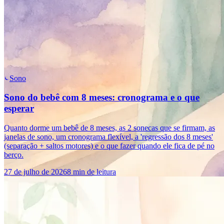
Sono
Sono do bebê com 8 meses: cronograma e o que
esperar
Quanto dorme um bebê de 8 meses, as 2 sonecas que se firmam, as
janelas de sono, um cronograma flexível, a 'regressão dos 8 meses'
(separação + saltos motores) e o que fazer quando ele fica de pé no
berço.
27 de julho de 2026
8 min de leitura