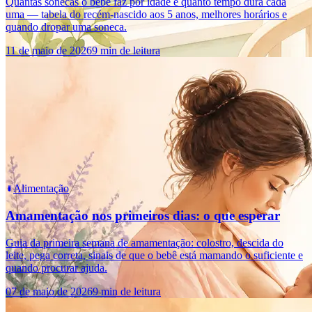
Quantas sonecas o bebê faz por idade e quanto tempo dura cada
uma — tabela do recém-nascido aos 5 anos, melhores horários e
quando dropar uma soneca.
11 de maio de 2026
9 min de leitura
Alimentação
Amamentação nos primeiros dias: o que esperar
Guia da primeira semana de amamentação: colostro, descida do
leite, pega correta, sinais de que o bebê está mamando o suficiente e
quando procurar ajuda.
07 de maio de 2026
9 min de leitura