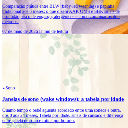
Comparação prática entre BLW (baby-led weaning) e papinha
tradicional aos 6 meses: o que dizem AAP, OMS e SBP, sinais de
prontidão, risco de engasgo, alergênicos e como combinar os dois
métodos.
07 de maio de 2026
11 min de leitura
Sono
Janelas de sono (wake windows): a tabela por idade
Quanto tempo o bebê aguenta acordado entre uma soneca e outra,
dos 0 aos 24 meses. Tabela por idade, sinais de cansaço e diferença
entre janela de sono e rotina por horário.