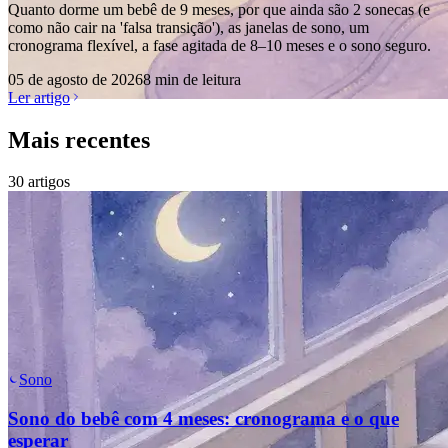
Quanto dorme um bebê de 9 meses, por que ainda são 2 sonecas (e
como não cair na 'falsa transição'), as janelas de sono, um
cronograma flexível, a fase agitada de 8–10 meses e o sono seguro.
05 de agosto de 2026
8 min de leitura
Ler artigo
Mais recentes
30
artigos
Sono
Sono do bebê com 4 meses: cronograma e o que
esperar