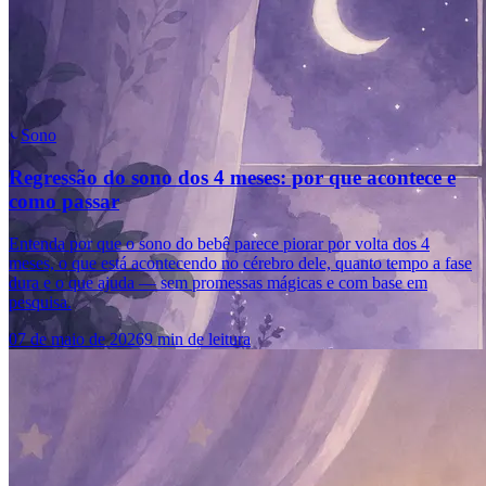
Sono
Regressão do sono dos 4 meses: por que acontece e
como passar
Entenda por que o sono do bebê parece piorar por volta dos 4
meses, o que está acontecendo no cérebro dele, quanto tempo a fase
dura e o que ajuda — sem promessas mágicas e com base em
pesquisa.
07 de maio de 2026
9 min de leitura