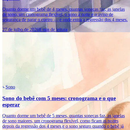
Quanto dorme um bebê de 4 meses, quantas sonecas faz, as janelas
de sono, um cronograma flexível, o sono à noite e o aviso de
segurança de parar o cueiro — e onde entra a regressão dos 4 meses.
27 de julho de 2026
8 min de leitura
Sono
Sono do bebê com 5 meses: cronograma e o que
esperar
Quanto dorme um bebê de 5 meses, quantas sonecas faz, as janelas
de sono maiores, um cronograma flexível, como ficam as noites
depois da regressão dos 4 meses e o sono seguro quando o bebê já