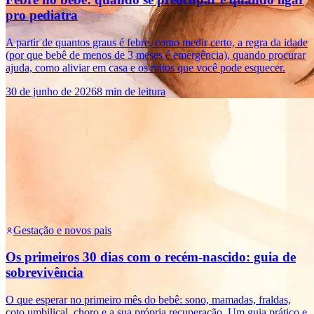
pro pediatra
A partir de quantos graus é febre, como medir certo, a regra da idade
(por que bebê de menos de 3 meses é emergência), quando procurar
ajuda, como aliviar em casa e os mitos que você pode esquecer.
30 de junho de 2026
8 min de leitura
Gestação e novos pais
Os primeiros 30 dias com o recém-nascido: guia de
sobrevivência
O que esperar no primeiro mês do bebê: sono, mamadas, fraldas,
coto umbilical, choro e a sua própria recuperação. Um guia prático e