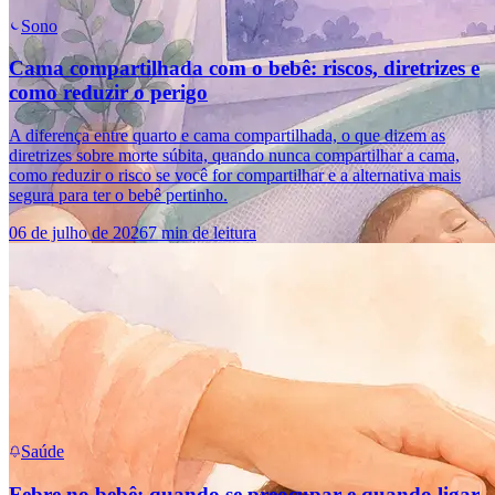
Sono
Cama compartilhada com o bebê: riscos, diretrizes e
como reduzir o perigo
A diferença entre quarto e cama compartilhada, o que dizem as
diretrizes sobre morte súbita, quando nunca compartilhar a cama,
como reduzir o risco se você for compartilhar e a alternativa mais
segura para ter o bebê pertinho.
06 de julho de 2026
7 min de leitura
Saúde
Febre no bebê: quando se preocupar e quando ligar