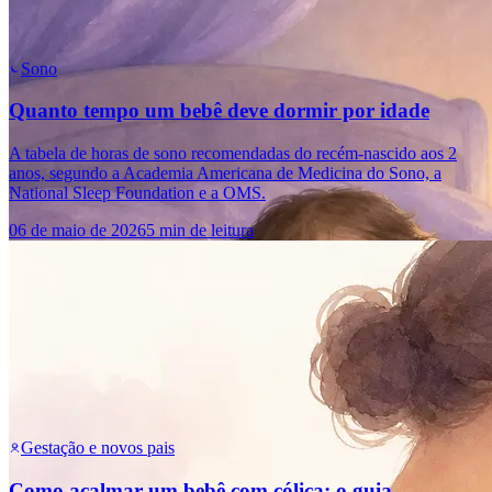
Sono
Quanto tempo um bebê deve dormir por idade
A tabela de horas de sono recomendadas do recém-nascido aos 2
anos, segundo a Academia Americana de Medicina do Sono, a
National Sleep Foundation e a OMS.
06 de maio de 2026
5 min de leitura
Gestação e novos pais
Como acalmar um bebê com cólica: o guia